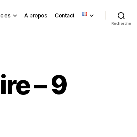
icles
A propos
Contact
Recherche
ire – 9