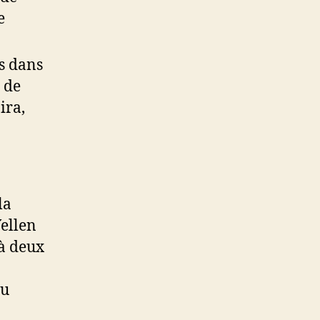
e
s dans
 de
ira,
la
Yellen
 à deux
du