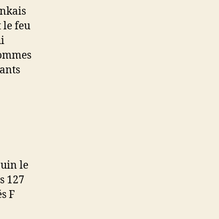
ankais
 le feu
i
hommes
ants
juin le
s 127
s F