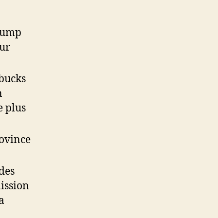
Trump
ur
rbucks
n
e plus
rovince
des
ission
a