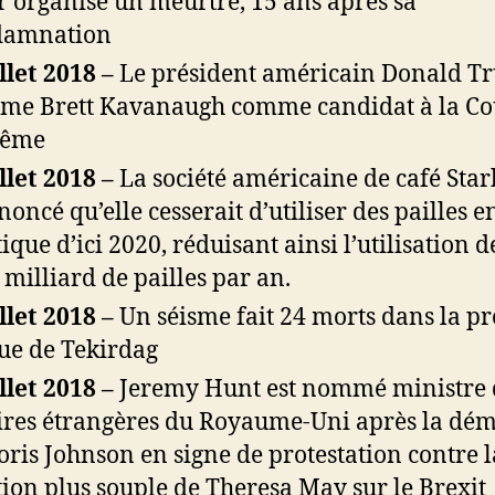
r organisé un meurtre, 15 ans après sa
damnation
illet 2018 –
Le président américain Donald 
e Brett Kavanaugh comme candidat à la Co
rême
illet 2018 –
La société américaine de café Sta
noncé qu’elle cesserait d’utiliser des pailles e
tique d’ici 2020, réduisant ainsi l’utilisation d
 milliard de pailles par an.
illet 2018 –
Un séisme fait 24 morts dans la p
ue de Tekirdag
illet 2018 –
Jeremy Hunt est nommé ministre 
ires étrangères du Royaume-Uni après la dém
oris Johnson en signe de protestation contre l
tion plus souple de Theresa May sur le Brexit