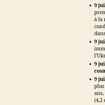
9 ju
pren
à la
cond
dans
9 ju
imme
l’Uk
9 ju
cos
9 ju
plus
ans,
(4,2