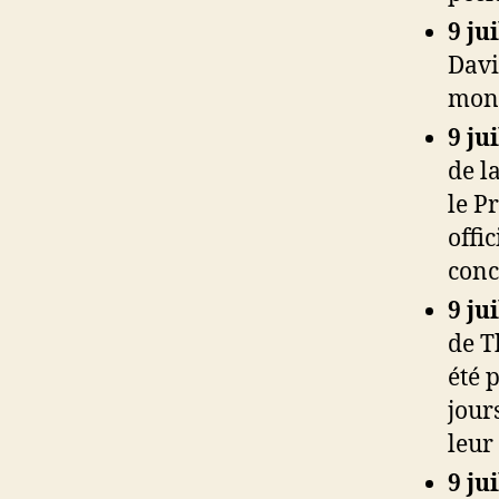
9 ju
Davi
mont
9 ju
de l
le P
offi
conc
9 ju
de T
été 
jour
leur
9 ju