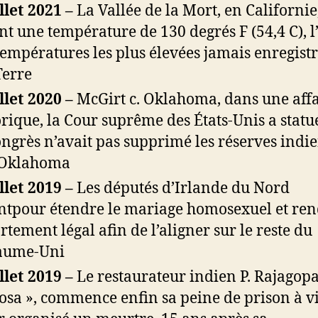
illet 2021 –
La Vallée de la Mort, en Californie
int une température de 130 degrés F (54,4 C), 
températures les plus élevées jamais enregist
Terre
illet 2020 –
McGirt c. Oklahoma, dans une aff
orique, la Cour suprême des États-Unis a statu
ongrès n’avait pas supprimé les réserves indi
’Oklahoma
illet 2019 –
Les députés d’Irlande du Nord
ntpour étendre le mariage homosexuel et re
ortement légal afin de l’aligner sur le reste du
aume-Uni
illet 2019 –
Le restaurateur indien P. Rajagopal
osa », commence enfin sa peine de prison à v