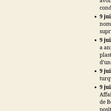
avoi
con
9 ju
nomm
sup
9 ju
a an
plas
d’un
9 ju
turq
9 ju
Affa
de B
posi