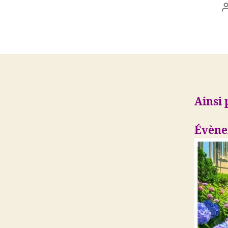
Ainsi 
Évène