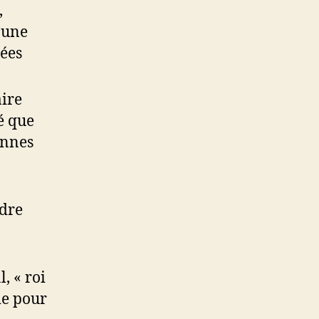
,
l’une
rées
aire
é que
ennes
ndre
, « roi
ie pour