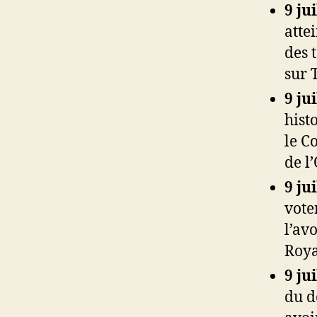
9 ju
atte
des 
sur 
9 ju
hist
le C
de l
9 ju
vote
l’av
Roy
9 ju
du d