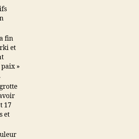
ifs
un
a fin
rki et
nt
 paix »
.
grotte
avoir
t 17
s et
ouleur