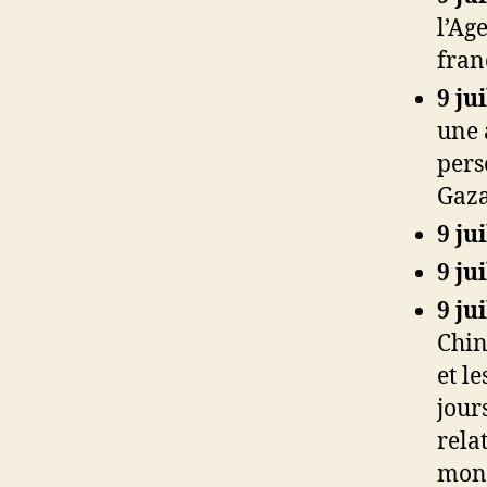
l’Ag
fran
9 ju
une 
pers
Gaz
9 ju
9 ju
9 ju
Chin
et l
jour
rela
mon