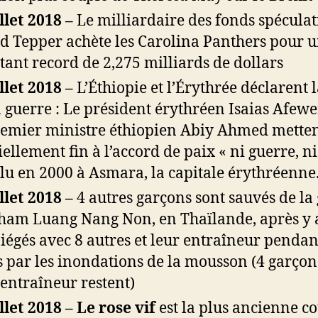
illet 2018 –
Le milliardaire des fonds spéculat
d Tepper achète les Carolina Panthers pour 
ant record de 2,275 milliards de dollars
illet 2018 –
L’Éthiopie et l’Érythrée déclarent l
a guerre : Le président érythréen Isaias Afewe
remier ministre éthiopien Abiy Ahmed mette
ciellement fin à l’accord de paix « ni guerre, ni
lu en 2000 à Asmara, la capitale érythréenne
illet 2018 –
4 autres garçons sont sauvés de la 
ham Luang Nang Non, en Thaïlande, après y 
piégés avec 8 autres et leur entraîneur pendan
s par les inondations de la mousson (4 garçon
 entraîneur restent)
illet 2018 – Le rose vif
est la plus ancienne c