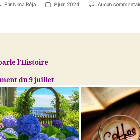
Par
Nima Réja
9 juin 2024
Aucun commentai
Auteur
Date
de
de
l’article
l’article
parle l’Histoire
ment du 9 juillet