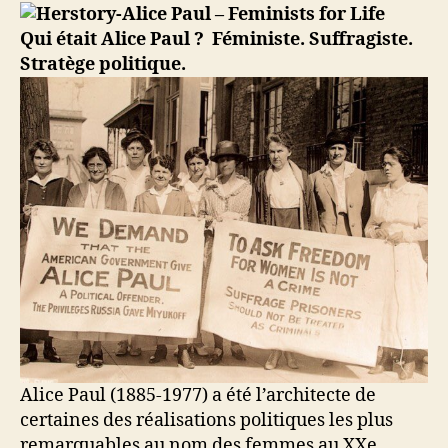
Alice-
Paul,
Qui était Alice Paul ? Féministe. Suffragiste.
la
Stratège politique.
suffragette
américain
Alice Paul (1885-1977) a été l’architecte de
certaines des réalisations politiques les plus
remarquables au nom des femmes au XXe