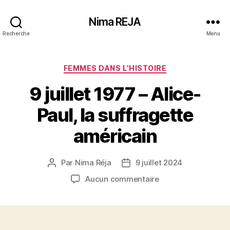
Nima REJA
Recherche
Menu
Catégories
FEMMES DANS L'HISTOIRE
9 juillet 1977 – Alice-
Paul, la suffragette
américain
Par
Nima Réja
9 juillet 2024
Auteur
Date
de
de
sur
Aucun commentaire
l’article
l’article
9
juillet
1977
–