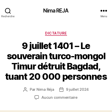
Nima REJA
Recherche
Menu
Catégories
DICTATURE
9 juillet 1401 – Le
souverain turco-mongol
Timur détruit Bagdad,
tuant 20 000 personnes
Par
Nima Réja
9 juillet 2024
Auteur
Date
de
de
sur
Aucun commentaire
l’article
l’article
9
juillet