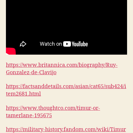
https://www.britannica.com/biography/Ruy-
Gonzalez-de-Clavijo
https://factsanddetails.com/asian/cat65/sub424/i
tem2681.html
https://www.thoughtco.com/timur-or-
tamerlane-195675
https://military-history.fandom.com/wiki/Timur