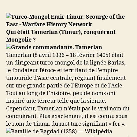
1401
–
Le
souverain
turco-
Qui était Tamerlan (Timur), conquérant
mongol
Mongolie ?
Timur
détruit
Tamerlan (8 avril 1336 – 18 février 1405) était
Bagdad,
un dirigeant turco-mongol de la lignée Barlas,
tuant
20
le fondateur féroce et terrifiant de l’empire
000
timouride d’Asie centrale, régnant finalement
personnes
sur une grande partie de l’Europe et de l’Asie.
Tout au long de l’histoire, peu de noms ont
inspiré une terreur telle que la sienne.
Cependant, Tamerlan n’était pas le vrai nom du
conquérant. Plus exactement, il est connu sous
le nom de Timur, du mot turc signifiant « fer ».