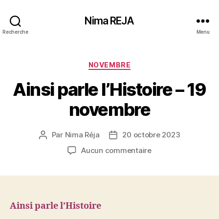
Nima REJA
Recherche
Menu
Catégories
NOVEMBRE
Ainsi parle l’Histoire – 19
novembre
Par
Nima Réja
20 octobre 2023
Auteur
Date
de
de
sur
Aucun commentaire
l’article
l’article
Ainsi
parle
l’Histoire
–
19
Ainsi parle l’Histoire
novembre