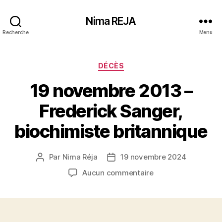
Nima REJA
Recherche
Menu
Catégories
DÉCÈS
19 novembre 2013 –
Frederick Sanger,
biochimiste britannique
Par
Nima Réja
19 novembre 2024
Auteur
Date
de
de
sur
Aucun commentaire
l’article
l’article
19
novembre
2013
–