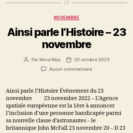
Catégories
NOVEMBRE
Ainsi parle l’Histoire – 23
novembre
Par
Nima Réja
20 octobre 2023
Auteur
Date
de
de
sur
Aucun commentaire
l’article
l’article
Ainsi
parle
l’Histoire
Ainsi parle l’Histoire Évènement du 23
–
novembre 23 novembre 2022 – L’Agence
23
spatiale européenne est la 1ère à annoncer
novembre
l’inclusion d’une personne handicapée parmi
sa nouvelle classe d’astronautes – le
britannique John McFall 23 novembre 20 – D 23