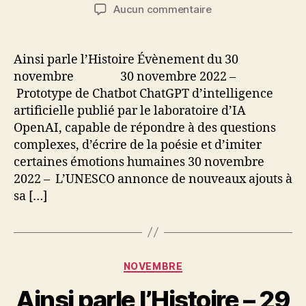
de
de
sur
Aucun commentaire
l’article
l’article
Ainsi
parle
l’Histoire
Ainsi parle l’Histoire Évènement du 30
–
novembre 30 novembre 2022 –
30
Prototype de Chatbot ChatGPT d’intelligence
novembre
artificielle publié par le laboratoire d’IA
OpenAI, capable de répondre à des questions
complexes, d’écrire de la poésie et d’imiter
certaines émotions humaines 30 novembre
2022 – L’UNESCO annonce de nouveaux ajouts à
sa […]
Catégories
NOVEMBRE
Ainsi parle l’Histoire – 29