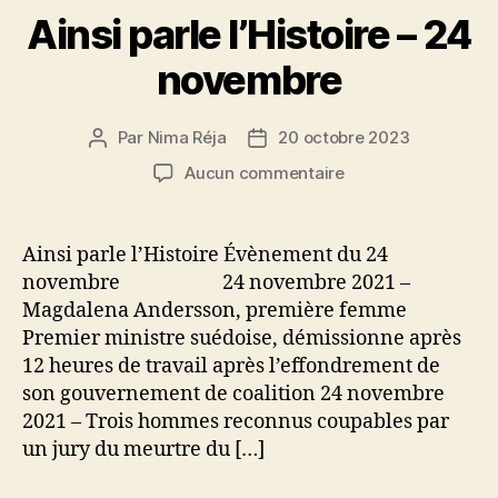
Ainsi parle l’Histoire – 24
novembre
Par
Nima Réja
20 octobre 2023
Auteur
Date
de
de
sur
Aucun commentaire
l’article
l’article
Ainsi
parle
l’Histoire
Ainsi parle l’Histoire Évènement du 24
–
novembre 24 novembre 2021 –
24
Magdalena Andersson, première femme
novembre
Premier ministre suédoise, démissionne après
12 heures de travail après l’effondrement de
son gouvernement de coalition 24 novembre
2021 – Trois hommes reconnus coupables par
un jury du meurtre du […]