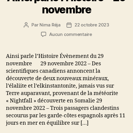
novembre
Par
Nima Réja
22 octobre 2023
Auteur
Date
de
de
sur
Aucun commentaire
l’article
l’article
Ainsi
parle
l’Histoire
Ainsi parle l’Histoire Évènement du 29
–
novembre 29 novembre 2022 – Des
29
scientifiques canadiens annoncent la
novembre
découverte de deux nouveaux minéraux,
l’élaliite et l’elkinstantonite, jamais vus sur
Terre auparavant, provenant de la météorite
« Nightfall » découverte en Somalie 29
novembre 2022 – Trois passagers clandestins
secourus par les garde-côtes espagnols après 11
jours en mer en équilibre sur […]