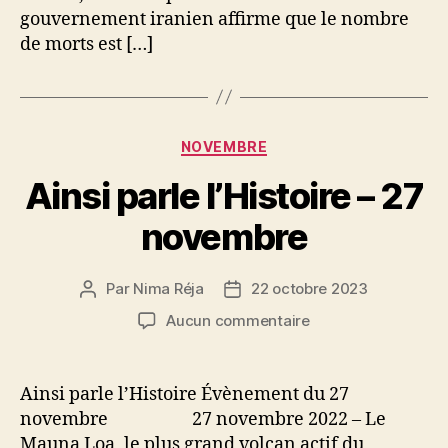
gouvernement iranien affirme que le nombre
de morts est […]
Catégories
NOVEMBRE
Ainsi parle l’Histoire – 27
novembre
Par
Nima Réja
22 octobre 2023
Auteur
Date
de
de
sur
Aucun commentaire
l’article
l’article
Ainsi
parle
l’Histoire
Ainsi parle l’Histoire Évènement du 27
–
novembre 27 novembre 2022 – Le
27
Mauna Loa, le plus grand volcan actif du