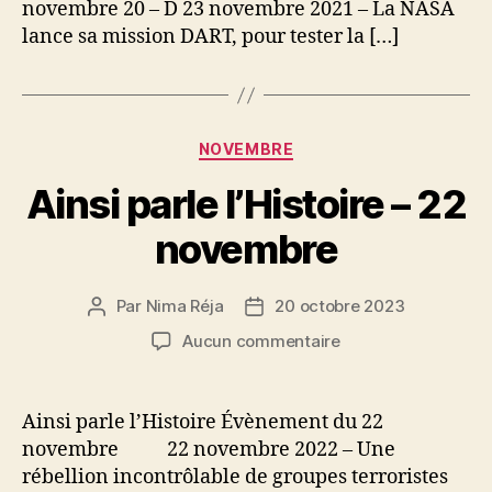
novembre 20 – D 23 novembre 2021 – La NASA
lance sa mission DART, pour tester la […]
Catégories
NOVEMBRE
Ainsi parle l’Histoire – 22
novembre
Par
Nima Réja
20 octobre 2023
Auteur
Date
de
de
sur
Aucun commentaire
l’article
l’article
Ainsi
parle
l’Histoire
Ainsi parle l’Histoire Évènement du 22
–
novembre 22 novembre 2022 – Une
22
rébellion incontrôlable de groupes terroristes
novembre