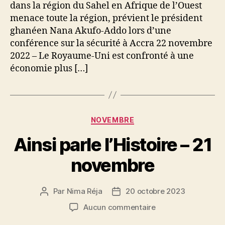
dans la région du Sahel en Afrique de l’Ouest
menace toute la région, prévient le président
ghanéen Nana Akufo-Addo lors d’une
conférence sur la sécurité à Accra 22 novembre
2022 – Le Royaume-Uni est confronté à une
économie plus […]
Catégories
NOVEMBRE
Ainsi parle l’Histoire – 21
novembre
Par
Nima Réja
20 octobre 2023
Auteur
Date
de
de
sur
Aucun commentaire
l’article
l’article
Ainsi