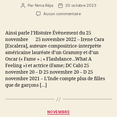
Par
Nima Réja
20 octobre 2023
Auteur
Date
de
de
sur
Aucun commentaire
l’article
l’article
Ainsi
parle
l’Histoire
Ainsi parle l’Histoire Évènement du 25
–
novembre 25 novembre 2022 – Irene Cara
25
[Escalera], auteure-compositrice-interprète
novembre
américaine lauréate d’un Grammy et d’un
Oscar (« Fame » ; « Flashdance…What A
Feeling ») et actrice (Fame; DC Cab) 25
novembre 20 – D 25 novembre 20 – D 25
novembre 2021 – L’Inde compte plus de filles
que de garçons […]
Catégories
NOVEMBRE