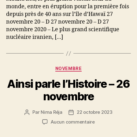
novembre
monde, entre en éruption pour la première fois
depuis près de 40 ans sur l’île d’Hawaï 27
novembre 20 – D 27 novembre 20 – D 27
novembre 2020 – Le plus grand scientifique
nucléaire iranien, […]
Catégories
NOVEMBRE
Ainsi parle l’Histoire – 26
novembre
Par
Nima Réja
22 octobre 2023
Auteur
Date
de
de
sur
Aucun commentaire
l’article
l’article
Ainsi
parle