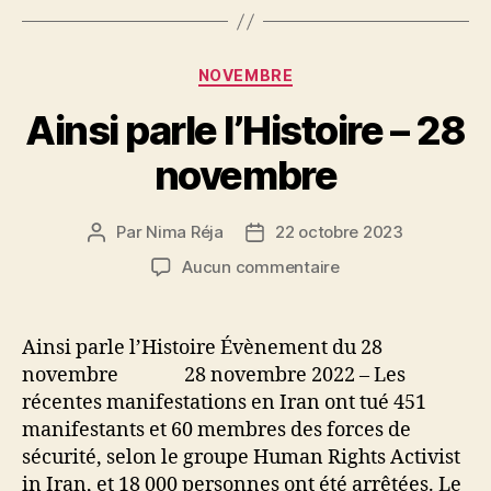
Catégories
NOVEMBRE
Ainsi parle l’Histoire – 28
novembre
Par
Nima Réja
22 octobre 2023
Auteur
Date
de
de
sur
Aucun commentaire
l’article
l’article
Ainsi
parle
l’Histoire
Ainsi parle l’Histoire Évènement du 28
–
novembre 28 novembre 2022 – Les
28
récentes manifestations en Iran ont tué 451
novembre
manifestants et 60 membres des forces de
sécurité, selon le groupe Human Rights Activist
in Iran, et 18 000 personnes ont été arrêtées. Le