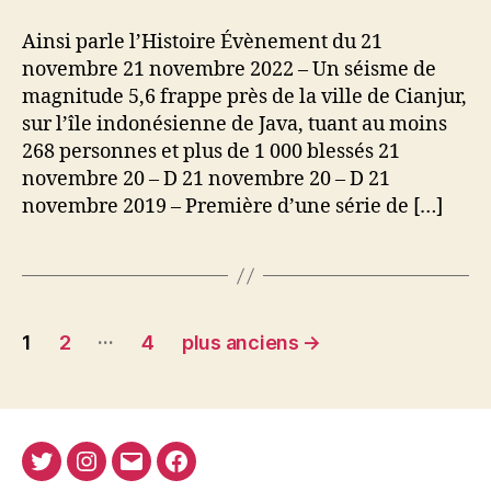
parle
l’Histoire
Ainsi parle l’Histoire Évènement du 21
–
novembre 21 novembre 2022 – Un séisme de
21
magnitude 5,6 frappe près de la ville de Cianjur,
novembre
sur l’île indonésienne de Java, tuant au moins
268 personnes et plus de 1 000 blessés 21
novembre 20 – D 21 novembre 20 – D 21
novembre 2019 – Première d’une série de […]
Navigation
…
1
2
4
plus anciens
→
des
articles
Twitter
Instagram
E-
Facebook