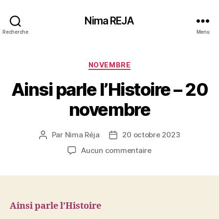
Nima REJA
Recherche
Menu
Catégories
NOVEMBRE
Ainsi parle l’Histoire – 20
novembre
Par
Nima Réja
20 octobre 2023
Auteur
Date
de
de
sur
Aucun commentaire
l’article
l’article
Ainsi
parle
l’Histoire
–
20
Ainsi parle l’Histoire
novembre