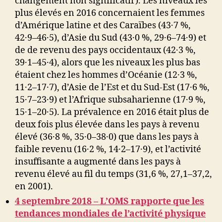
changement non significatif). Les niveaux les
plus élevés en 2016 concernaient les femmes
d’Amérique latine et des Caraïbes (43·7 %,
42·9–46·5), d’Asie du Sud (43·0 %, 29·6–74·9) et
de de revenu des pays occidentaux (42·3 %,
39·1–45·4), alors que les niveaux les plus bas
étaient chez les hommes d’Océanie (12·3 %,
11·2–17·7), d’Asie de l’Est et du Sud-Est (17·6 %,
15·7–23·9) et l’Afrique subsaharienne (17·9 %,
15·1–20·5). La prévalence en 2016 était plus de
deux fois plus élevée dans les pays à revenu
élevé (36·8 %, 35·0–38·0) que dans les pays à
faible revenu (16·2 %, 14·2–17·9), et l’activité
insuffisante a augmenté dans les pays à
revenu élevé au fil du temps (31,6 %, 27,1–37,2,
en 2001).
4 septembre 2018 – L’OMS rapporte que les
tendances mondiales de l’activité physique