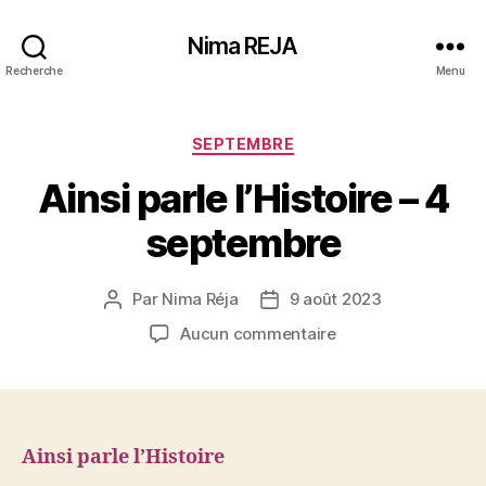
Nima REJA
Recherche
Menu
Catégories
SEPTEMBRE
Ainsi parle l’Histoire – 4
septembre
Par
Nima Réja
9 août 2023
Auteur
Date
de
de
sur
Aucun commentaire
l’article
l’article
Ainsi
parle
l’Histoire
–
4
Ainsi parle l’Histoire
septembre