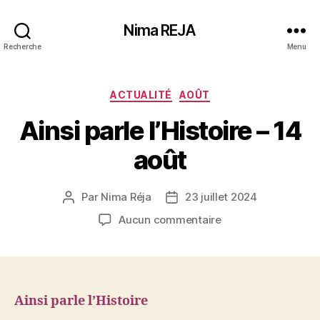
Nima REJA
Recherche
Menu
Catégories
ACTUALITÉ
AOÛT
Ainsi parle l’Histoire – 14
août
Par
Nima Réja
23 juillet 2024
Auteur
Date
de
de
sur
Aucun commentaire
l’article
l’article
Ainsi
parle
l’Histoire
–
14
Ainsi parle l’Histoire
août