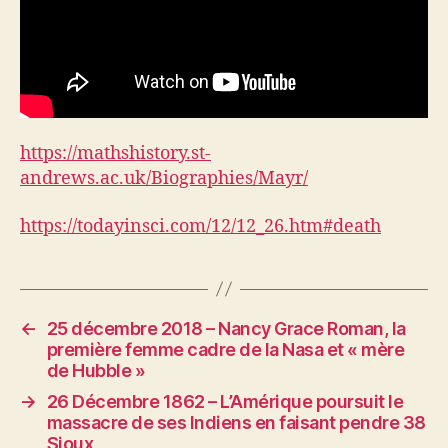
https://mathshistory.st-
andrews.ac.uk/Biographies/Mayr/
https://todayinsci.com/12/12_26.htm#death
←
25 décembre 2018 – Nancy Grace Roman, la
première femme cadre de la Nasa et « mère
de Hubble »
→
26 Décembre 1862 – L’Amérique poursuit le
massacre de ses Indiens en faisant pendre 38
Sioux