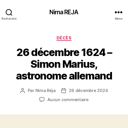
Nima REJA
Recherche
Menu
Catégories
DÉCÈS
26 décembre 1624 –
Simon Marius,
astronome allemand
Par
Nima Réja
26 décembre 2024
Auteur
Date
de
de
sur
Aucun commentaire
l’article
l’article
26
décembre
1624
–