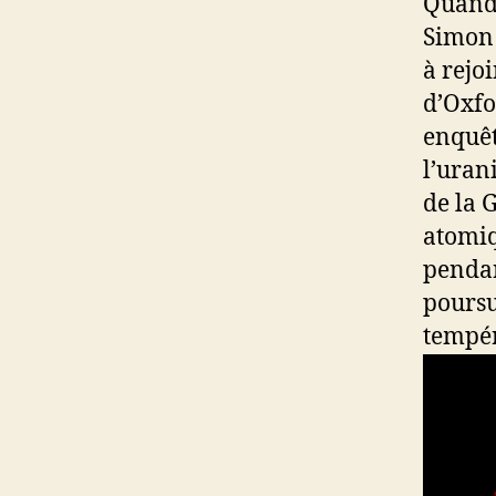
Quand 
Simon 
à rejo
d’Oxfo
enquêt
l’uran
de la 
atomiq
pendan
poursu
tempér