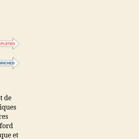
t de
fiques
res
xford
ique et