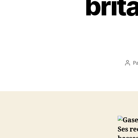
brit
P
Aute
de
l’arti
Ses re