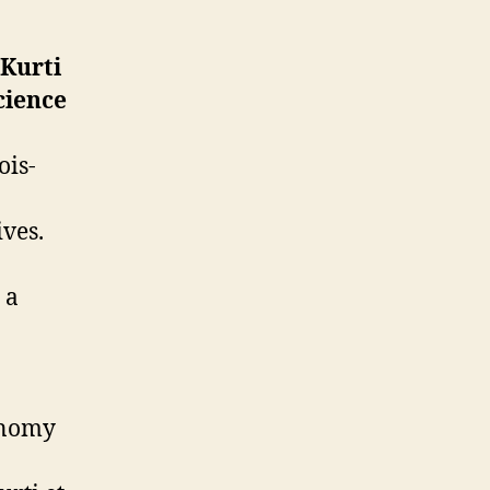
ois-
ives.
 a