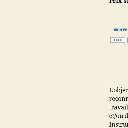
Prix s
L’obje
reconn
travai
et/ou 
Instru