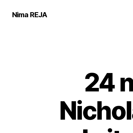
Nima REJA
24 
Nichol