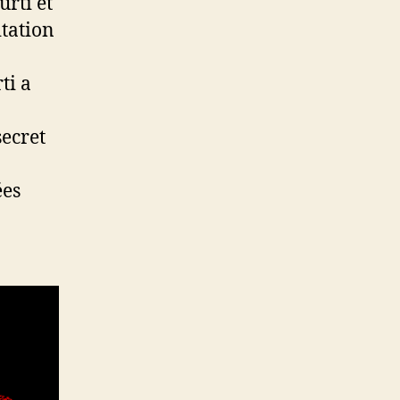
rti et
itation
ti a
secret
ées