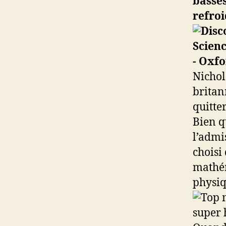
basses
refro
Nichol
britan
quitte
Bien qu
l’admi
choisi 
mathém
physiq