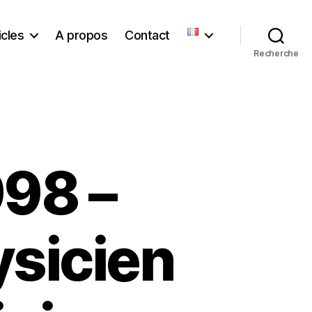
icles
A propos
Contact
Recherche
98 –
ysicien