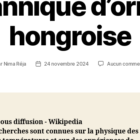
annique d’or
hongroise
ar
Nima Réja
24 novembre 2024
Aucun commen
ur
Date
de
cle
l’article
cherches sont connues sur la physique des 