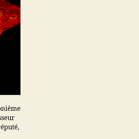
ionième
sseur
réputé,