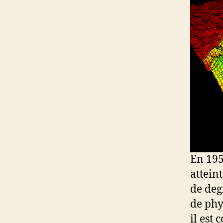
En 195
attein
de deg
de phy
il est