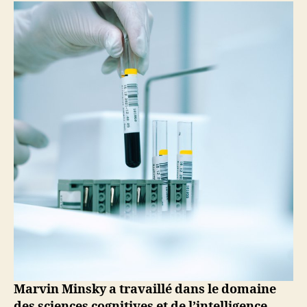
Marvin
Minsky,
informaticien
américain
et
l’IA
en
MIT
Marvin Minsky a travaillé dans le domaine
des sciences cognitives et de l’intelligence