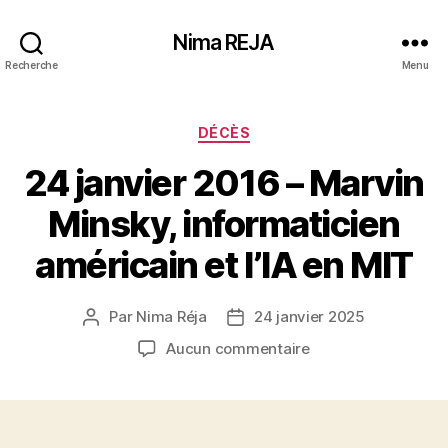
Nima REJA
Recherche
Menu
Catégories
DÉCÈS
24 janvier 2016 – Marvin
Minsky, informaticien
américain et l’IA en MIT
Par
Nima Réja
24 janvier 2025
Auteur
Date
de
de
sur
Aucun commentaire
l’article
l’article
24
janvier
2016
–