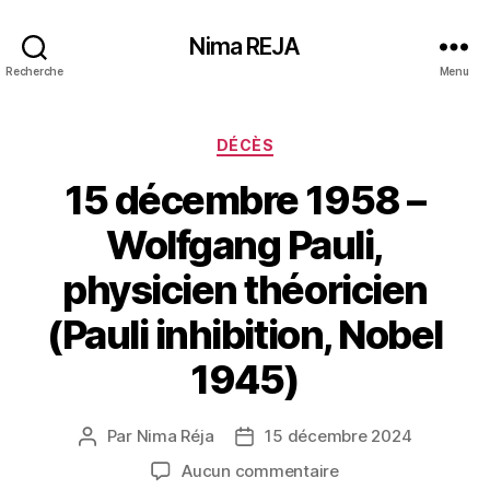
Nima REJA
Recherche
Menu
Catégories
DÉCÈS
15 décembre 1958 –
Wolfgang Pauli,
physicien théoricien
(Pauli inhibition, Nobel
1945)
Par
Nima Réja
15 décembre 2024
Auteur
Date
de
de
sur
Aucun commentaire
l’article
l’article