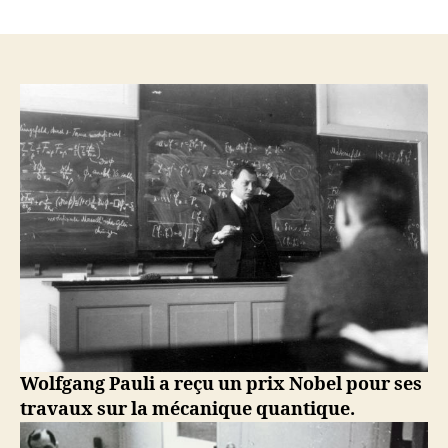
15
décembre
1958
–
Wolfgang
Pauli,
physicien
théoricien
(Pauli
inhibition,
Nobel
1945)
Wolfgang Pauli a reçu un prix Nobel pour ses
travaux sur la mécanique quantique.