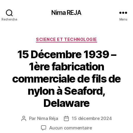
Nima REJA
Recherche
Menu
Catégories
SCIENCE ET TECHNOLOGIE
15 Décembre 1939 –
1ère fabrication
commerciale de fils de
nylon à Seaford,
Delaware
Par
Nima Réja
15 décembre 2024
Auteur
Date
de
de
sur
Aucun commentaire
l’article
l’article