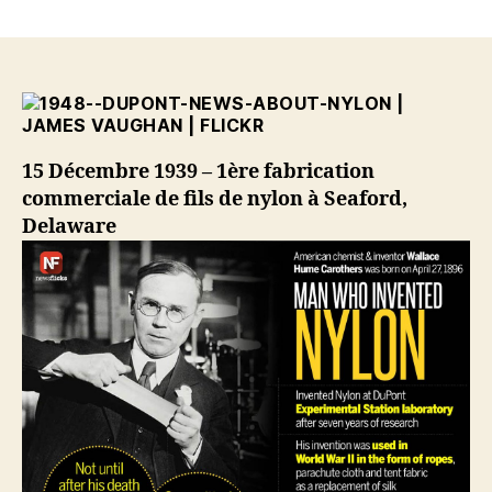
15
Décembre
1939
–
1ère
fabrication
commerciale
15 Décembre 1939 – 1ère fabrication
de
commerciale de fils de nylon à Seaford,
fils
de
Delaware
nylon
à
Seaford,
Delaware