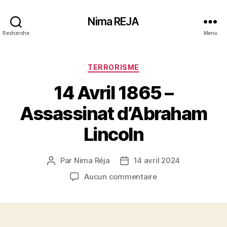
Nima REJA
Recherche
Menu
Catégories
TERRORISME
14 Avril 1865 –
Assassinat d’Abraham
Lincoln
Par
Nima Réja
14 avril 2024
Auteur
Date
de
de
sur
Aucun commentaire
l’article
l’article
14
Avril
1865
–