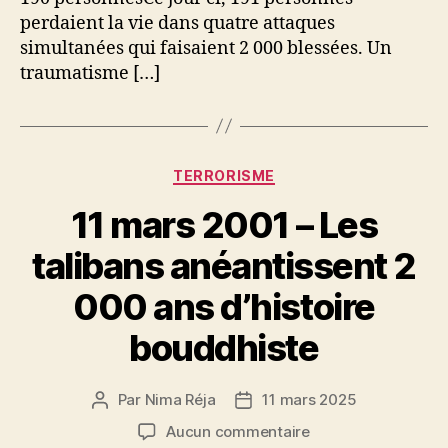
trains
perdaient la vie dans quatre attaques
à
simultanées qui faisaient 2 000 blessées. Un
Madrid
traumatisme […]
Catégories
TERRORISME
11 mars 2001 – Les
talibans anéantissent 2
000 ans d’histoire
bouddhiste
Par
Nima Réja
11 mars 2025
Auteur
Date
de
de
sur
Aucun commentaire
l’article
l’article