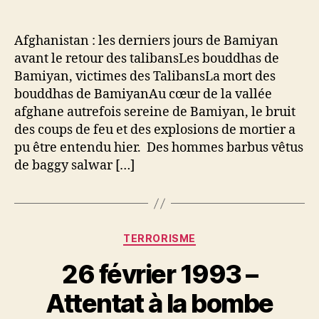
11
mars
2001
Afghanistan : les derniers jours de Bamiyan
–
avant le retour des talibansLes bouddhas de
Les
Bamiyan, victimes des TalibansLa mort des
talibans
bouddhas de BamiyanAu cœur de la vallée
anéantissent
afghane autrefois sereine de Bamiyan, le bruit
2
des coups de feu et des explosions de mortier a
000
ans
pu être entendu hier. Des hommes barbus vêtus
d’histoire
de baggy salwar […]
bouddhiste
Catégories
TERRORISME
26 février 1993 –
Attentat à la bombe