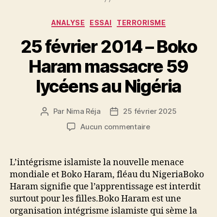
Catégories
ANALYSE
ESSAI
TERRORISME
25 février 2014 – Boko
Haram massacre 59
lycéens au Nigéria
Par
Nima Réja
25 février 2025
Auteur
Date
de
de
sur
Aucun commentaire
l’article
l’article
25
février
2014
L’intégrisme islamiste la nouvelle menace
–
mondiale et Boko Haram, fléau du NigeriaBoko
Boko
Haram signifie que l’apprentissage est interdit
Haram
surtout pour les filles.Boko Haram est une
massacre
organisation intégrisme islamiste qui sème la
59