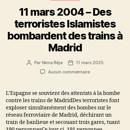
11 mars 2004 – Des
terroristes Islamistes
bombardent des trains à
Madrid
Par
Nima Réja
11 mars 2025
Auteur
Date
de
de
sur
Aucun commentaire
l’article
l’article
11
mars
2004
L’Espagne se souvient des attentats à la bombe
–
contre les trains de MadridDes terroristes font
Des
exploser simultanément des bombes sur le
terroristes
réseau ferroviaire de Madrid, déchirant un
Islamistes
train de banlieue et secouant trois gares, tuant
bombardent
190 personnesCe jour ci, 191 personnes
des