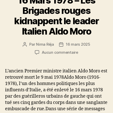
16 Mars 1978 – Les
Brigades rouges
kidnappent le leader
Italien Aldo Moro
Par
Nima Réja
16 mars 2025
Auteur
Date
de
de
sur
Aucun commentaire
l’article
l’article
16
Mars
1978
L’ancien Premier ministre italien Aldo Moro est
–
retrouvé mort le 9 mai 1978Aldo Moro (1916-
Les
1978), l’un des hommes politiques les plus
Brigades
influents d’Italie, a été enlevé le 16 mars 1978
rouges
par des guérilleros urbains de gauche qui ont
kidnappent
tué ses cinq gardes du corps dans une sanglante
le
leader
embuscade de rue.Dans une série de messages