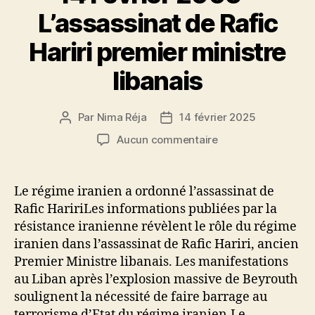
L’assassinat de Rafic
Hariri premier ministre
libanais
Par
Nima Réja
14 février 2025
Auteur
Date
de
de
sur
Aucun commentaire
l’article
l’article
14
Février
2005
Le régime iranien a ordonné l’assassinat de
–
Rafic HaririLes informations publiées par la
L’assassinat
résistance iranienne révèlent le rôle du régime
de
iranien dans l’assassinat de Rafic Hariri, ancien
Rafic
Premier Ministre libanais. Les manifestations
Hariri
au Liban après l’explosion massive de Beyrouth
premier
ministre
soulignent la nécessité de faire barrage au
libanais
terrorisme d’Etat du régime iranien.Le