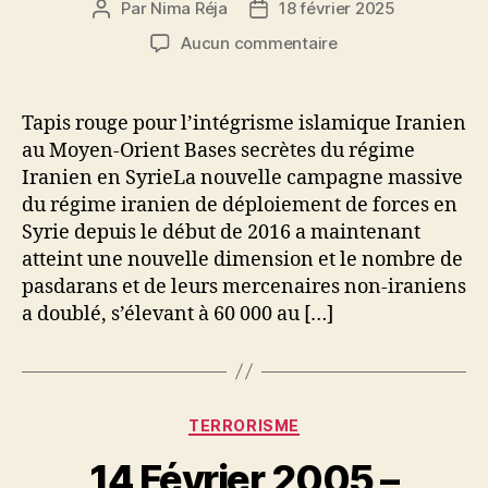
Par
Nima Réja
18 février 2025
Auteur
Date
de
de
sur
Aucun commentaire
l’article
l’article
18
février
2016
Tapis rouge pour l’intégrisme islamique Iranien
–
au Moyen-Orient Bases secrètes du régime
Le
Iranien en SyrieLa nouvelle campagne massive
nombre
du régime iranien de déploiement de forces en
de
Syrie depuis le début de 2016 a maintenant
Pasdaran
atteint une nouvelle dimension et le nombre de
et
de
pasdarans et de leurs mercenaires non-iraniens
mercenaires
a doublé, s’élevant à 60 000 au […]
non-
iraniens
en
Syrie
Catégories
atteint
TERRORISME
200
14 Février 2005 –
000