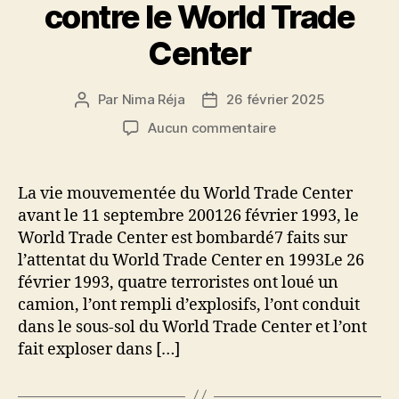
contre le World Trade
Center
Par
Nima Réja
26 février 2025
Auteur
Date
de
de
sur
Aucun commentaire
l’article
l’article
26
février
1993
La vie mouvementée du World Trade Center
–
avant le 11 septembre 200126 février 1993, le
Attentat
World Trade Center est bombardé7 faits sur
à
l’attentat du World Trade Center en 1993Le 26
la
février 1993, quatre terroristes ont loué un
bombe
camion, l’ont rempli d’explosifs, l’ont conduit
contre
le
dans le sous-sol du World Trade Center et l’ont
World
fait exploser dans […]
Trade
Center