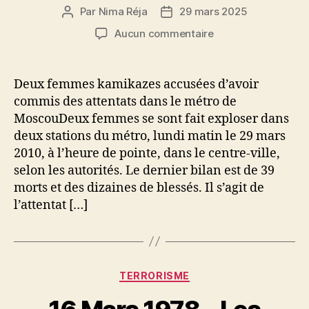
Par
Nima Réja
29 mars 2025
Auteur
Date
de
de
sur
Aucun commentaire
l’article
l’article
29
Mars
2010
Deux femmes kamikazes accusées d’avoir
–
commis des attentats dans le métro de
Deux
MoscouDeux femmes se sont fait exploser dans
attentats
deux stations du métro, lundi matin le 29 mars
meurtriers
2010, à l’heure de pointe, dans le centre-ville,
dans
selon les autorités. Le dernier bilan est de 39
le
métro
morts et des dizaines de blessés. Il s’agit de
de
l’attentat […]
Moscou
Catégories
TERRORISME