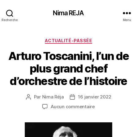
Nima REJA
Recherche
Menu
Catégories
ACTUALITÉ-PASSÉE
Arturo Toscanini, l’un de
plus grand chef
d’orchestre de l’histoire
Par
Nima Réja
16 janvier 2022
Auteur
Date
de
de
sur
Aucun commentaire
l’article
l’article
Arturo
Toscanini,
l’un
de