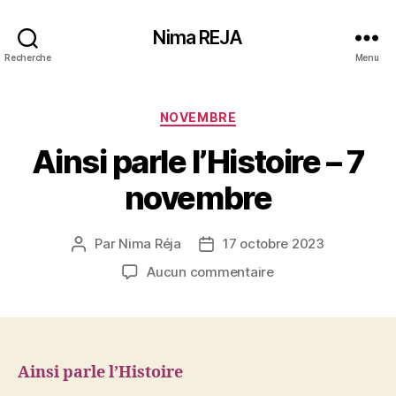
Nima REJA
Recherche
Menu
Catégories
NOVEMBRE
Ainsi parle l’Histoire – 7
novembre
Par
Nima Réja
17 octobre 2023
Auteur
Date
de
de
sur
Aucun commentaire
l’article
l’article
Ainsi
parle
l’Histoire
–
7
Ainsi parle l’Histoire
novembre