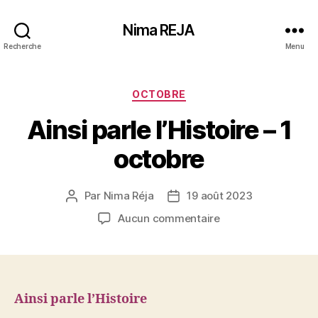
Nima REJA
Recherche
Menu
Catégories
OCTOBRE
Ainsi parle l’Histoire – 1
octobre
Par
Nima Réja
19 août 2023
Auteur
Date
de
de
sur
Aucun commentaire
l’article
l’article
Ainsi
parle
l’Histoire
–
1
Ainsi parle l’Histoire
octobre