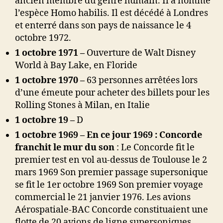
ancien membre du genre humain. Il a nommé
l’espèce Homo habilis. Il est décédé à Londres
et enterré dans son pays de naissance le 4
octobre 1972.
1 octobre 1971 –
Ouverture de Walt Disney
World à Bay Lake, en Floride
1 octobre 1970 –
63 personnes arrêtées lors
d’une émeute pour acheter des billets pour les
Rolling Stones à Milan, en Italie
1 octobre 19 –
D
1 octobre 1969
– En ce jour 1969 : Concorde
franchit le mur du son
: Le Concorde fit le
premier test en vol au-dessus de Toulouse le 2
mars 1969 Son premier passage supersonique
se fit le 1er octobre 1969 Son premier voyage
commercial le 21 janvier 1976. Les avions
Aérospatiale-BAC Concorde constituaient une
flotte de 20 avions de ligne supersoniques