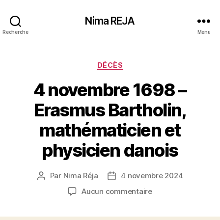
Nima REJA
Recherche
Menu
Catégories
DÉCÈS
4 novembre 1698 –
Erasmus Bartholin,
mathématicien et
physicien danois
Par
Nima Réja
4 novembre 2024
Auteur
Date
de
de
sur
Aucun commentaire
l’article
l’article
4
novembre