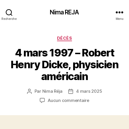
Nima REJA
Recherche
Menu
Catégories
DÉCÈS
4 mars 1997 – Robert
Henry Dicke, physicien
américain
Par
Nima Réja
4 mars 2025
Auteur
Date
de
de
sur
Aucun commentaire
l’article
l’article
4
mars
1997
–