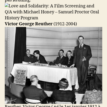
pas Redding.
Victor George Reuther
(1912-2004)
Reuther, Victor George
(
né
le 1er janvier 1912 à