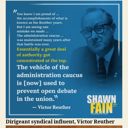
Victor
Reuther,
dirigeant
syndical
américain
Dirigeant syndical influent, Victor Reuther