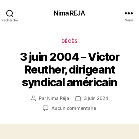
Nima REJA
Recherche
Menu
Catégories
DÉCÈS
3 juin 2004 – Victor
Reuther, dirigeant
syndical américain
Par
Nima Réja
3 juin 2024
Auteur
Date
de
de
sur
Aucun commentaire
l’article
l’article
3
juin
2004
–