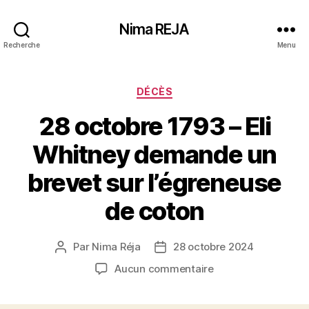
Nima REJA
Recherche
Menu
Catégories
DÉCÈS
28 octobre 1793 – Eli
Whitney demande un
brevet sur l’égreneuse
de coton
Par
Nima Réja
28 octobre 2024
Auteur
Date
de
de
sur
Aucun commentaire
l’article
l’article
28
octobre