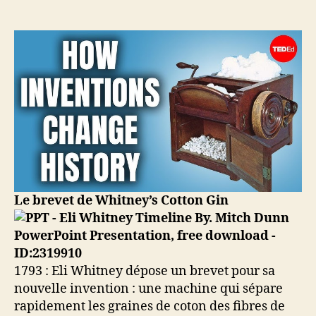
1793
–
Eli
Whitney
demande
un
brevet
sur
l’égreneuse
de
coton
Le brevet de Whitney’s Cotton Gin
1793 : Eli Whitney dépose un brevet pour sa
nouvelle invention : une machine qui sépare
rapidement les graines de coton des fibres de