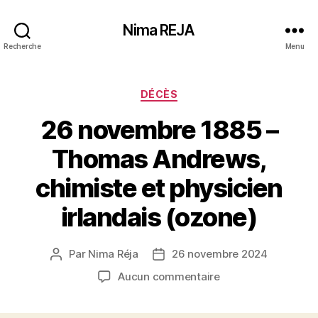
Nima REJA
Recherche
Menu
Catégories
DÉCÈS
26 novembre 1885 –
Thomas Andrews,
chimiste et physicien
irlandais (ozone)
Par
Nima Réja
26 novembre 2024
Auteur
Date
de
de
sur
Aucun commentaire
l’article
l’article
26
novembre