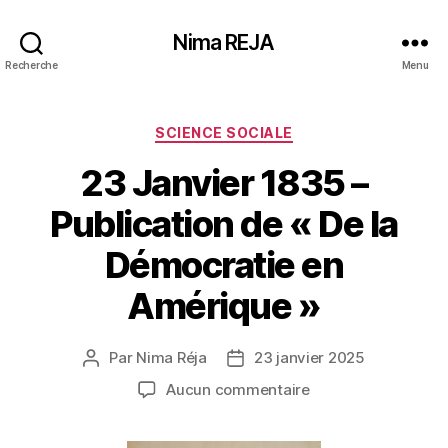
Nima REJA
Recherche
Menu
Catégories
SCIENCE SOCIALE
23 Janvier 1835 –
Publication de « De la
Démocratie en
Amérique »
Par
Nima Réja
23 janvier 2025
Auteur
Date
de
de
sur
Aucun commentaire
l’article
l’article
23
Janvier