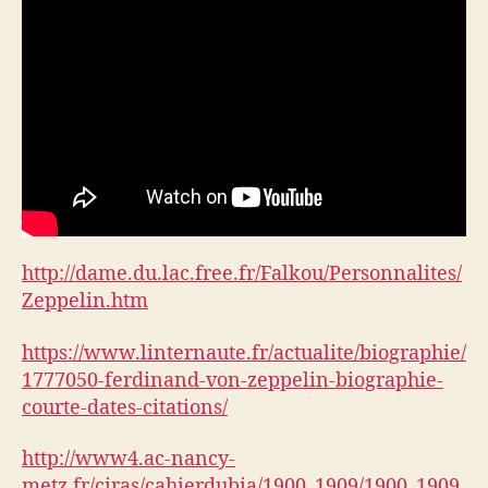
http://dame.du.lac.free.fr/Falkou/Personnalites/
Zeppelin.htm
https://www.linternaute.fr/actualite/biographie/
1777050-ferdinand-von-zeppelin-biographie-
courte-dates-citations/
http://www4.ac-nancy-
metz.fr/ciras/cahierdubia/1900_1909/1900_1909.