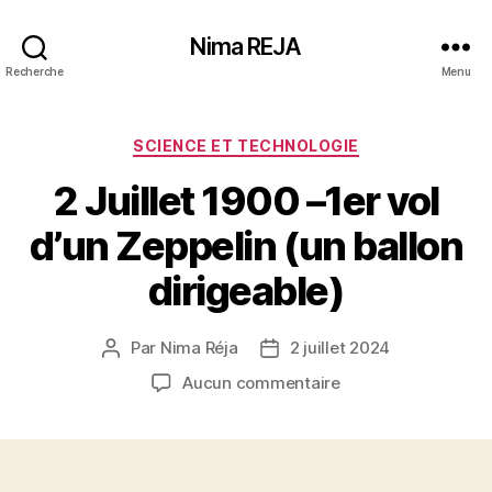
Nima REJA
Recherche
Menu
Catégories
SCIENCE ET TECHNOLOGIE
2 Juillet 1900 –1er vol
d’un Zeppelin (un ballon
dirigeable)
Par
Nima Réja
2 juillet 2024
Auteur
Date
de
de
sur
Aucun commentaire
l’article
l’article
2
Juillet
1900
–