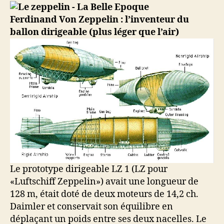
1er
vol
Ferdinand Von Zeppelin : l’inventeur du
d’un
ballon dirigeable (plus léger que l’air)
Zeppelin
(un
ballon
dirigeable)
Le prototype dirigeable LZ 1 (LZ pour
«Luftschiff Zeppelin») avait une longueur de
128 m, était doté de deux moteurs de 14,2 ch.
Daimler et conservait son équilibre en
déplaçant un poids entre ses deux nacelles. Le