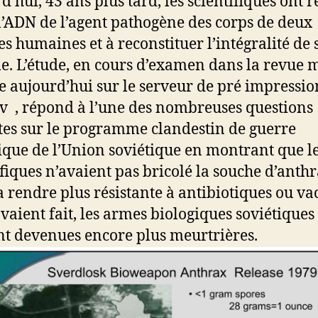
’hui, 43 ans plus tard, les scientifiques ont r
 l’ADN de l’agent pathogène des corps de deux
es humaines et à reconstituer l’intégralité de 
. L’étude, en cours d’examen dans la revue m
e aujourd’hui sur le serveur de pré impressio
v , répond à l’une des nombreuses questions
tes sur le programme clandestin de guerre
ique de l’Union soviétique en montrant que l
ifiques n’avaient pas bricolé la souche d’anth
a rendre plus résistante à antibiotiques ou va
’avaient fait, les armes biologiques soviétiques
nt devenues encore plus meurtrières.