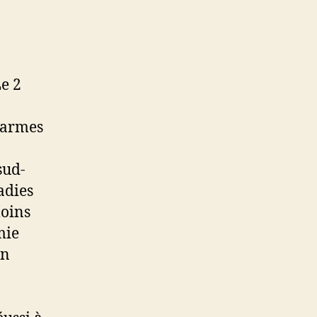
Le 2
d’armes
sud-
adies
moins
mie
on