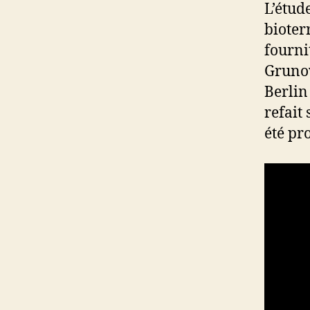
L’étud
bioter
fourni
Grunow
Berlin 
refait
été pr