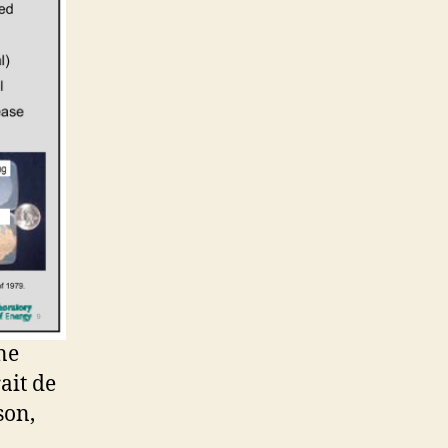
ne
ait de
son,