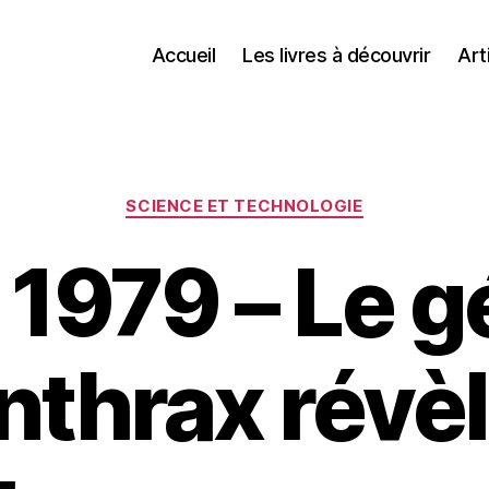
Accueil
Les livres à découvrir
Art
Catégories
SCIENCE ET TECHNOLOGIE
l 1979 – Le
anthrax révè