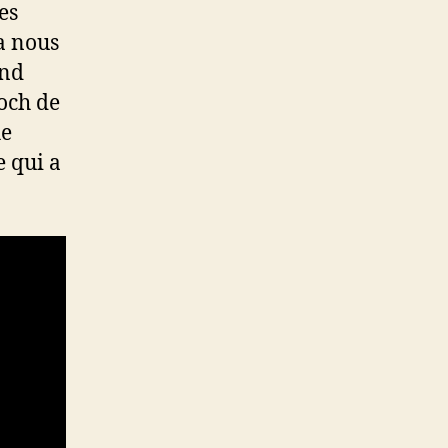
es
la nous
and
Koch de
he
e qui a