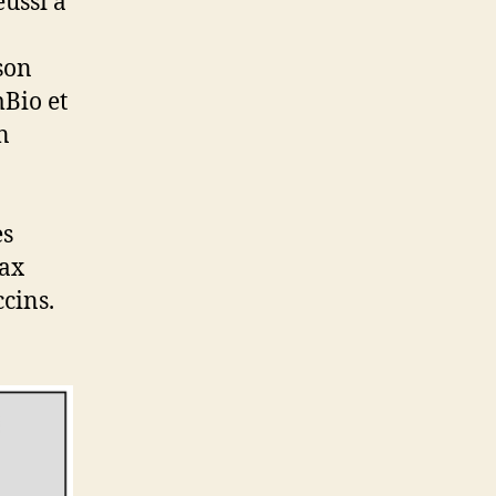
éussi à
son
Bio et
n
es
rax
ccins.