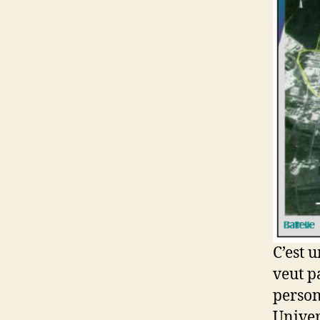
C’est 
veut pa
person
Univer