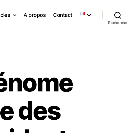
icles
A propos
Contact
Recherche
 génome
le des