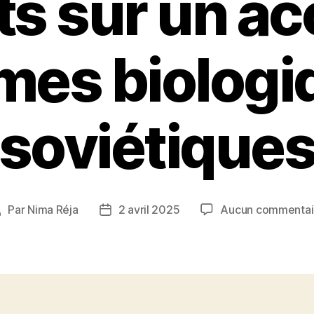
ts sur un ac
mes biolog
soviétique
Par
Nima Réja
2 avril 2025
Aucun commentai
Auteur
Date
de
de
’article
l’article