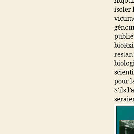
Aujourd
isoler
victim
génome
publié
bioRxi
restan
biolog
scient
pour l
S’ils l
seraie