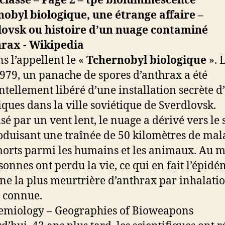
obyl biologique, une étrange affaire –
lovsk ou histoire d’un nuage contaminé
ns l’appellent le «
Tchernobyl biologique
». 
1979, un panache de spores d’anthrax a été
ntellement libéré d’une installation secrète 
iques dans la ville soviétique de Sverdlovsk.
sé par un vent lent, le nuage a dérivé vers le 
roduisant une traînée de 50 kilomètres de mal
morts parmi les humains et les animaux. Au 
sonnes ont perdu la vie, ce qui en fait l’épidé
e la plus meurtrière d’anthrax par inhalati
 connue.