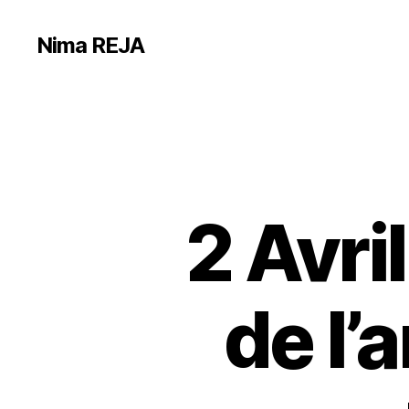
Nima REJA
2 Avri
de l’