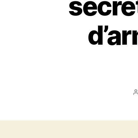
secre
d’ar
l