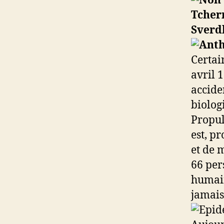
Tchern
Sverd
Certai
avril 
accide
biolog
Propul
est, p
et de 
66 per
humain
jamais