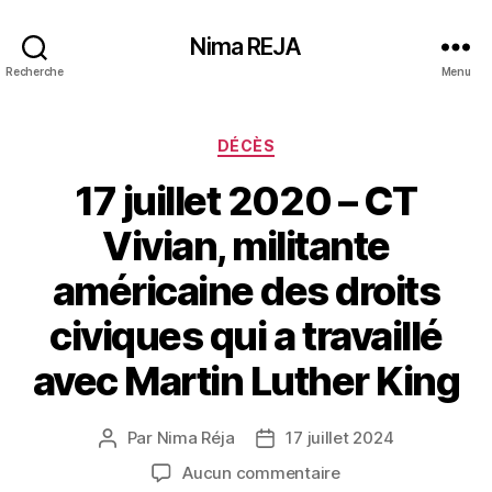
Nima REJA
Recherche
Menu
Catégories
DÉCÈS
17 juillet 2020 – CT
Vivian, militante
américaine des droits
civiques qui a travaillé
avec Martin Luther King
Par
Nima Réja
17 juillet 2024
Auteur
Date
de
de
sur
Aucun commentaire
l’article
l’article