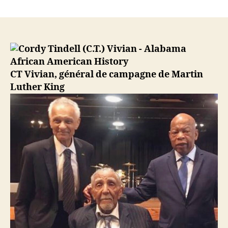
17
juillet
2020
–
CT
Vivian,
militante
CT Vivian, général de campagne de Martin
américaine
Luther King
des
droits
civiques
qui
a
travaillé
avec
Martin
Luther
King