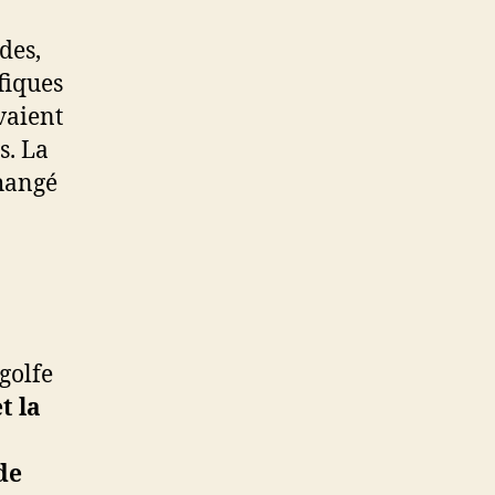
des,
fiques
vaient
s. La
changé
golfe
t la
de