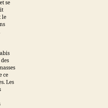
t se
it
 le
ns
u
abis
 des
 masses
e ce
s. Les
s
s