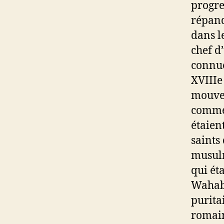
progre
répand
dans l
chef d
connue
XVIIIe
mouvem
comme 
étaien
saints
musulm
qui ét
Wahabi
purita
romain