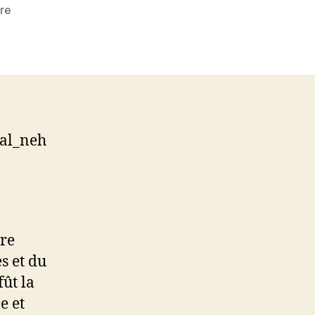
sur
re
168
–
Arabie
saoudite,
un
saut
du
lal_neh
moyen
âge
ore
s et du
fût la
e et