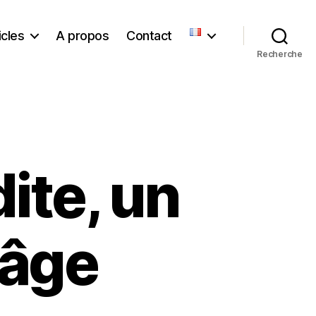
icles
A propos
Contact
Recherche
ite, un
 âge