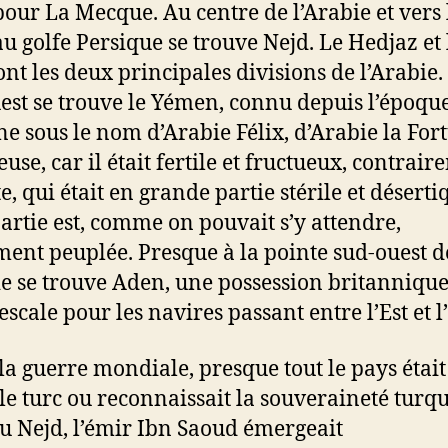
pour La Mecque. Au centre de l’Arabie et vers l
au golfe Persique se trouve Nejd. Le Hedjaz et 
ont les deux principales divisions de l’Arabie.
est se trouve le Yémen, connu depuis l’époqu
e sous le nom d’Arabie Félix, d’Arabie la For
use, car il était fertile et fructueux, contrai
e, qui était en grande partie stérile et déserti
partie est, comme on pouvait s’y attendre,
ent peuplée. Presque à la pointe sud-ouest d
ie se trouve Aden, une possession britannique
escale pour les navires passant entre l’Est et l
la guerre mondiale, presque tout le pays était
le turc ou reconnaissait la souveraineté turqu
u Nejd, l’émir Ibn Saoud émergeait