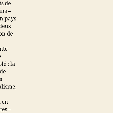
ts de
ins –
 un pays
 deux
ion de
nte-
e
lé ; la
 de
s
alisme,
t en
tes –