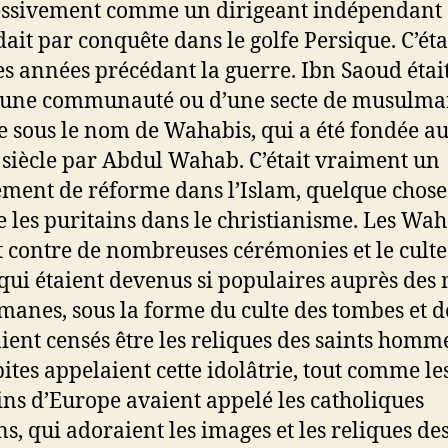
ssivement comme un dirigeant indépendant e
ait par conquête dans le golfe Persique. C’éta
es années précédant la guerre. Ibn Saoud était
’une communauté ou d’une secte de musulma
 sous le nom de Wahabis, qui a été fondée a
 siècle par Abdul Wahab. C’était vraiment un
ent de réforme dans l’Islam, quelque chose
les puritains dans le christianisme. Les Wah
t contre de nombreuses cérémonies et le culte
 qui étaient devenus si populaires auprès des
anes, sous la forme du culte des tombes et d
aient censés être les reliques des saints homme
tes appelaient cette idolâtrie, tout comme le
ins d’Europe avaient appelé les catholiques
s, qui adoraient les images et les reliques de