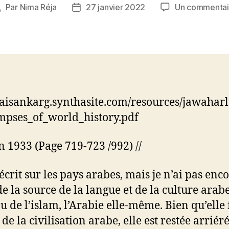
Par
Nima Réja
27 janvier 2022
Un commentai
Auteur
Date
de
de
’article
l’article
/jaisankarg.synthasite.com/resources/jawahar
mpses_of_world_history.pdf
in 1933 (Page 719-723 /992) //
i écrit sur les pays arabes, mais je n’ai pas enc
de la source de la langue et de la culture arabe
u de l’islam, l’Arabie elle-même. Bien qu’elle 
de la civilisation arabe, elle est restée arriéré