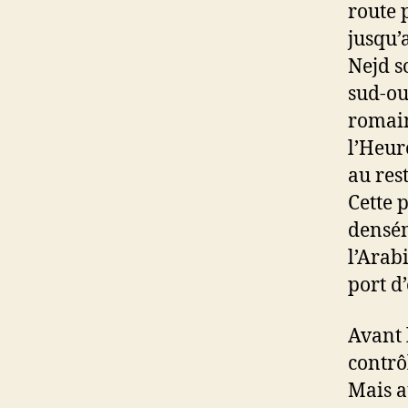
route 
jusqu’
Nejd s
sud-ou
romain
l’Heure
au rest
Cette 
densém
l’Arab
port d’
Avant 
contrô
Mais a