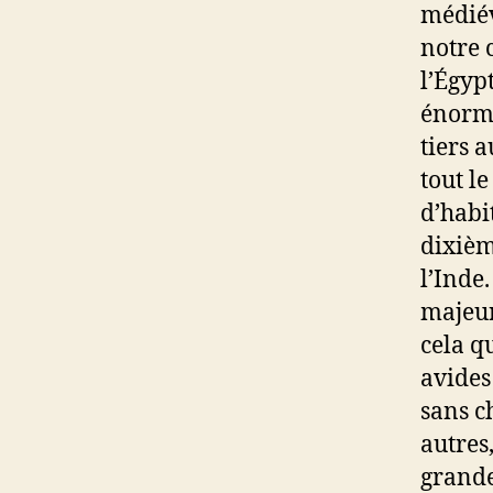
médiév
notre 
l’Égypt
énorme 
tiers 
tout l
d’habi
dixièm
l’Inde.
majeure
cela q
avides
sans c
autres
grande