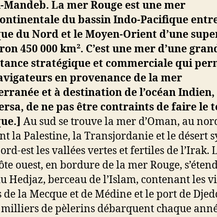
l-Mandeb.
La mer Rouge est une mer
ontinentale du bassin Indo-Pacifique entr
ue du Nord et le Moyen-Orient d’une super
ron 450 000 km². C’est une mer d’une gran
tance stratégique et commerciale qui per
avigateurs en provenance de la mer
rranée et à destination de l’océan Indien,
ersa, de ne pas être contraints de faire le 
que.]
Au sud se trouve la mer d’Oman, au nor
nt la Palestine, la Transjordanie et le désert s
ord-est les vallées vertes et fertiles de l’Irak. 
côte ouest, en bordure de la mer Rouge, s’étend
du Hedjaz, berceau de l’Islam, contenant les vi
s de la Mecque et de Médine et le port de Djed
 milliers de pèlerins débarquent chaque ann