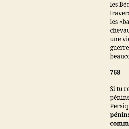
les Béd
traver
les «b
chevau
une vi
guerre
beauco
768 
Si tu 
pénins
Persiq
pénin
commun