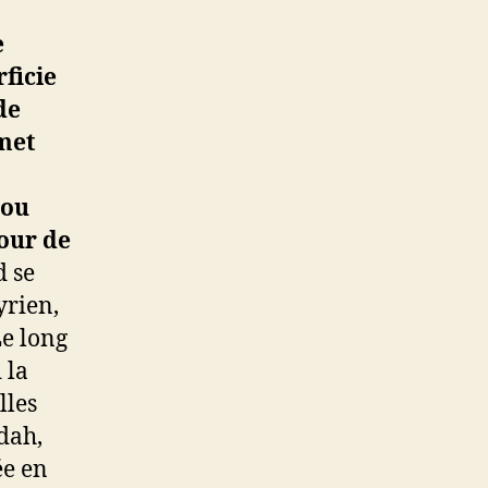
e
ficie
de
met
 ou
tour de
d se
yrien,
Le long
 la
lles
dah,
ée en