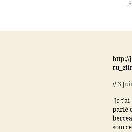
l
http:/
ru_gli
// 3 Ju
Je t’a
parlé 
bercea
source 