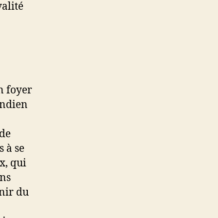
valité
e.
n foyer
indien
 de
s à se
x, qui
ons
nir du