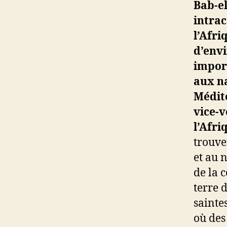
Bab-e
intrac
l
’
Afriq
d’envi
impor
aux n
Médite
vice-v
l’Afri
trouve
et au n
de la 
terre 
sainte
où des