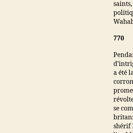
saints
politiq
Wahabi
770
Pendan
d’intr
a été 
corrom
promess
révolt
se com
britan
shérif