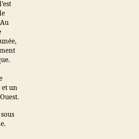
’est
le
 Au
e
tunée,
rement
que.
e
 et un
’Ouest.
 sous
e.