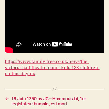
https://www.family-tree.co.uk/news/the-
victoria-hall-theatre-panic-kills-183-children-
on-this-day-in/
←
16 Juin 1750 av JC – Hammourabi, 1er
législateur humain, est mort