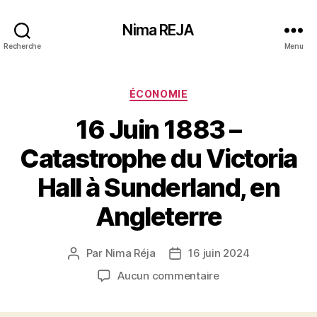
Nima REJA
Recherche
Menu
Catégories
ÉCONOMIE
16 Juin 1883 –
Catastrophe du Victoria
Hall à Sunderland, en
Angleterre
Par
Nima Réja
16 juin 2024
Auteur
Date
de
de
sur
Aucun commentaire
l’article
l’article
16
Juin