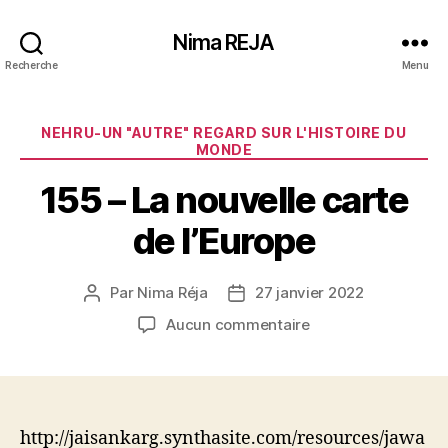
Nima REJA
Recherche
Menu
Catégories
NEHRU-UN "AUTRE" REGARD SUR L'HISTOIRE DU
MONDE
155 – La nouvelle carte
de l’Europe
Par
Nima Réja
27 janvier 2022
Auteur
Date
de
de
sur
Aucun commentaire
l’article
l’article
155
–
La
nouvelle
carte
http://jaisankarg.synthasite.com/resources/jawa