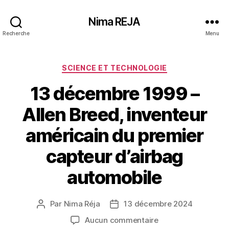
Nima REJA
Recherche
Menu
Catégories
SCIENCE ET TECHNOLOGIE
13 décembre 1999 –
Allen Breed, inventeur
américain du premier
capteur d’airbag
automobile
Par
Nima Réja
13 décembre 2024
Auteur
Date
de
de
sur
Aucun commentaire
l’article
l’article