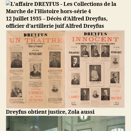
La
cour
de
12 Juillet 1935 – Décès d’Alfred Dreyfus,
cassation
officier d’artillerie juif Alfred Dreyfus
réhabilite
le
capitaine
Dreyfus
Dreyfus obtient justice, Zola aussi