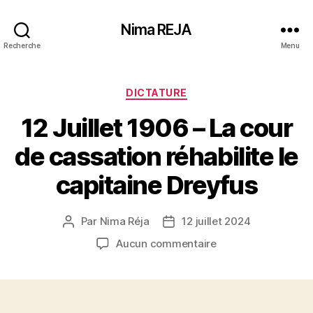
Nima REJA
Recherche
Menu
Catégories
DICTATURE
12 Juillet 1906 – La cour
de cassation réhabilite le
capitaine Dreyfus
Par
Nima Réja
12 juillet 2024
Auteur
Date
de
de
sur
Aucun commentaire
l’article
l’article
12
Juillet
1906
–