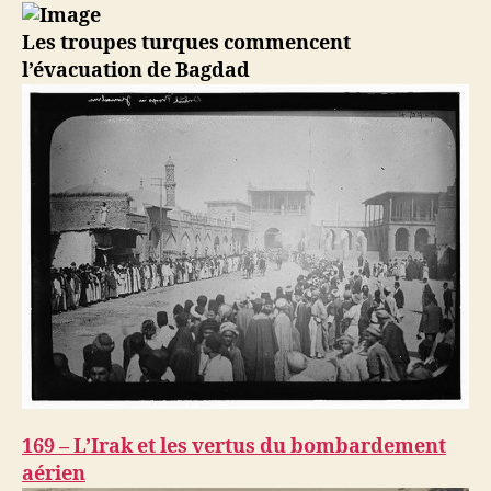
Entrée
des
Les troupes turques commencent
troupes
l’évacuation de Bagdad
britanniques
à
Bagdad
169 – L’Irak et les vertus du bombardement
aérien