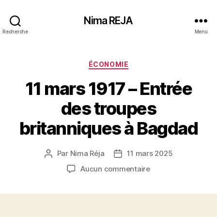
Nima REJA
Recherche
Menu
Catégories
ÉCONOMIE
11 mars 1917 – Entrée
des troupes
britanniques à Bagdad
Par
Nima Réja
11 mars 2025
Auteur
Date
de
de
sur
Aucun commentaire
l’article
l’article
11
mars
1917
–