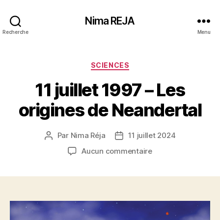
Nima REJA
Recherche
Menu
Catégories
SCIENCES
11 juillet 1997 – Les
origines de Neandertal
Par
Nima Réja
11 juillet 2024
Auteur
Date
de
de
sur
Aucun commentaire
l’article
l’article
11
juillet
1997
–
Les
origines