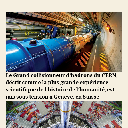
2008
–
Mise
en
fonction
du
plus
grand
accélérateur
de
particules
du
Le Grand collisionneur d’hadrons du CERN,
monde
décrit comme la plus grande expérience
scientifique de l’histoire de l’humanité, est
mis sous tension à Genève, en Suisse