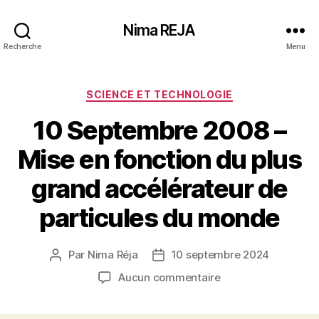
Nima REJA
Recherche
Menu
Catégories
SCIENCE ET TECHNOLOGIE
10 Septembre 2008 –
Mise en fonction du plus
grand accélérateur de
particules du monde
Par
Nima Réja
10 septembre 2024
Auteur
Date
de
de
sur
Aucun commentaire
l’article
l’article
10
Septembre