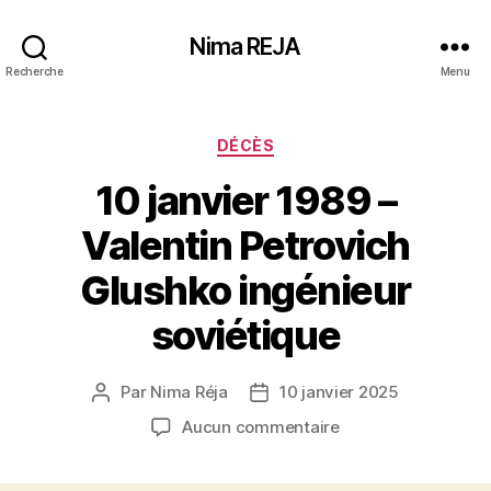
Nima REJA
Recherche
Menu
Catégories
DÉCÈS
10 janvier 1989 –
Valentin Petrovich
Glushko ingénieur
soviétique
Par
Nima Réja
10 janvier 2025
Auteur
Date
de
de
sur
Aucun commentaire
l’article
l’article
10
janvier