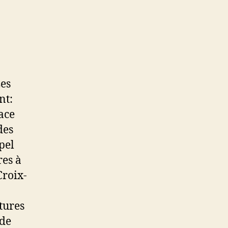
Les
nt:
ace
des
pel
res à
Croix-
tures
 de