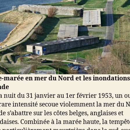
e-marée en mer du Nord et les inondations
nde
a nuit du 31 janvier au 1er février 1953, un 
rare intensité secoue violemment la mer du 
e s’abattre sur les côtes belges, anglaises et
daises. Combinée à la marée haute, la tempêt