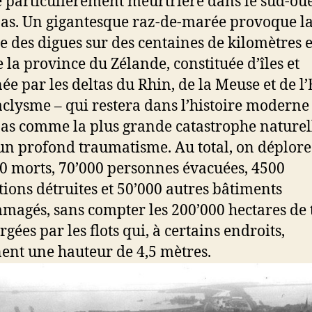
e particulièrement meurtrière dans le sud-oue
as. Un gigantesque raz-de-marée provoque l
e des digues sur des centaines de kilomètres e
 la province du Zélande, constituée d’îles et
ée par les deltas du Rhin, de la Meuse et de l’
aclysme – qui restera dans l’histoire moderne
as comme la plus grande catastrophe naturel
un profond traumatisme. Au total, on déplore
0 morts, 70’000 personnes évacuées, 4500
tions détruites et 50’000 autres bâtiments
agés, sans compter les 200’000 hectares de 
gées par les flots qui, à certains endroits,
gnent une hauteur de 4,5 mètres.