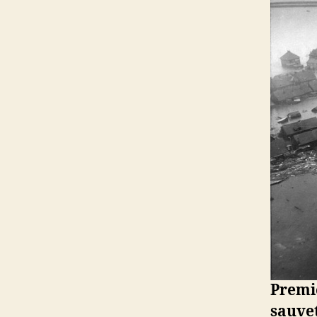
Premiè
sau