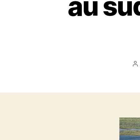
au su
A
d
l’