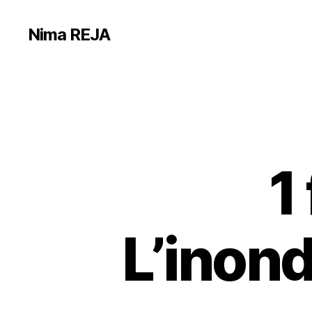
Nima REJA
1
L’inond