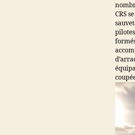
nombre
CRS se
sauvet
pilote
formés
accomp
d’arrac
équipa
coupée