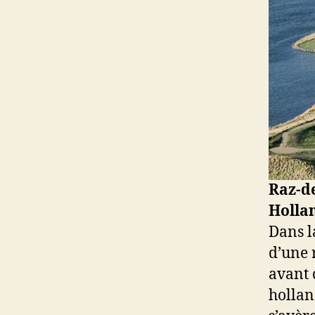
Raz-d
Holla
Dans l
d’une 
avant d
hollan