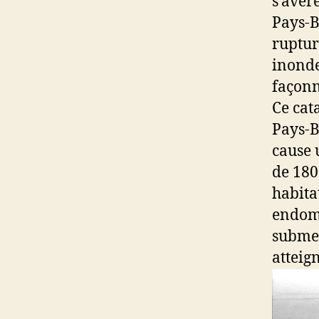
s’avèr
Pays-B
ruptur
inonde
façonn
Ce cat
Pays-B
cause 
de 180
habita
endomm
submer
attei