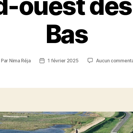
d-ouest des
Bas
Par
Nima Réja
1 février 2025
Aucun commenta
uteur
Date
e
de
article
l’article