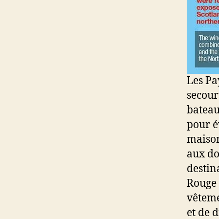
Les Pay
secour
bateau
pour é
maison
aux do
destin
Rouge 
vêteme
et de 