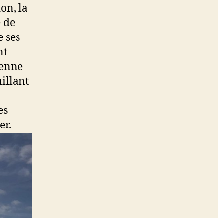
on, la
e de
e ses
nt
ienne
aillant
es
er.