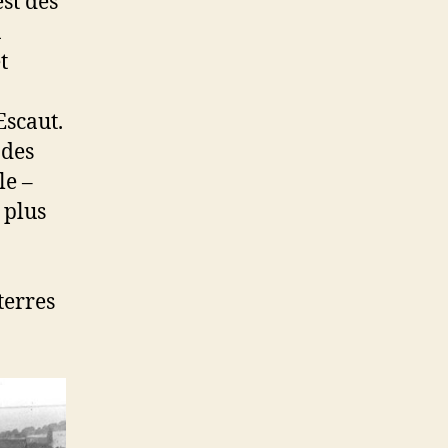
st des
a
t
Escaut.
 des
le –
 plus
terres