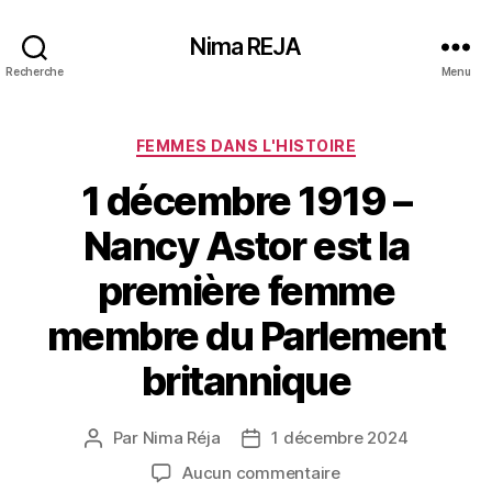
Nima REJA
Recherche
Menu
Catégories
FEMMES DANS L'HISTOIRE
1 décembre 1919 –
Nancy Astor est la
première femme
membre du Parlement
britannique
Par
Nima Réja
1 décembre 2024
Auteur
Date
de
de
sur
Aucun commentaire
l’article
l’article