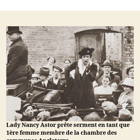
1
décembre
1919
–
Nancy
Astor
est
la
première
femme
membre
du
Parlement
britannique
Lady Nancy Astor prête serment en tant que
1ère femme membre de la chambre des