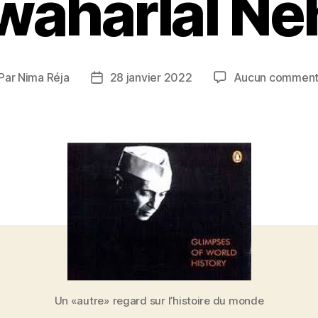
waharlal Ne
Par
Nima Réja
28 janvier 2022
Aucun comment
teur
Date
de
rticle
l’article
Un «autre» regard sur l’histoire du monde