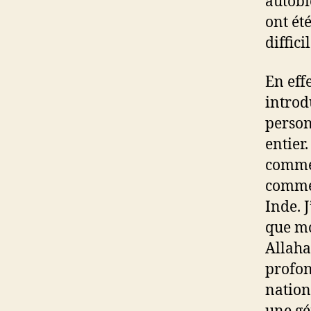
autobi
ont ét
diffici
En effe
introd
person
entier
comme 
comme 
Inde. 
que mon
Allaha
profon
nation