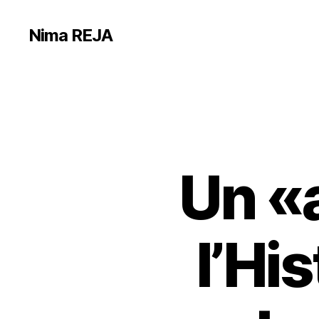
Nima REJA
Un «
l’Hi