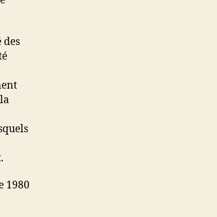
de
é des
té
ment
 la
squels
.
e 1980