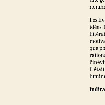
une gé
nombre
Les li
idées.
littéra
motiva
que pos
ration
l’inév
il éta
lumineu
Indir