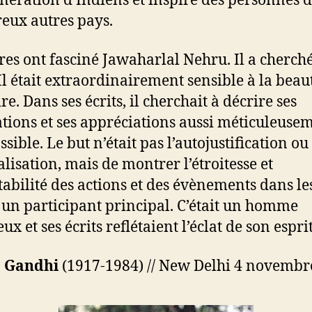
nération d’Indiens et inspiré des personnes 
ux autres pays.
vres ont fasciné Jawaharlal Nehru. Il a cherch
 Il était extraordinairement sensible à la beau
ire. Dans ses écrits, il cherchait à décrire ses
tions et ses appréciations aussi méticuleuse
sible. Le but n’était pas l’autojustification ou
alisation, mais de montrer l’étroitesse et
itabilité des actions et des évènements dans le
it un participant principal. C’était un homme
x et ses écrits reflétaient l’éclat de son esprit
a Gandhi
(1917-1984) // New Delhi 4 novembr