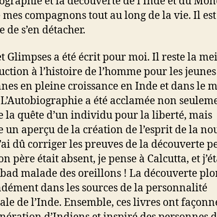
ographie et la découverte de l’Inde et du Mon
é mes compagnons tout au long de la vie. Il est
le de s’en détacher.
t Glimpses a été écrit pour moi. Il reste la me
uction à l’histoire de l’homme pour les jeunes 
nes en pleine croissance en Inde et dans le 
. L’Autobiographie a été acclamée non seulem
la quête d’un individu pour la liberté, mais
un aperçu de la création de l’esprit de la no
J’ai dû corriger les preuves de la découverte 
 père était absent, je pense à Calcutta, et j’ét
bad malade des oreillons ! La découverte pl
dément dans les sources de la personnalité
ale de l’Inde. Ensemble, ces livres ont façonn