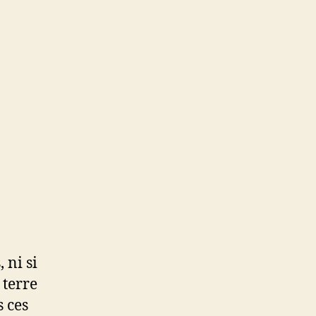
 ni si
 terre
s ces