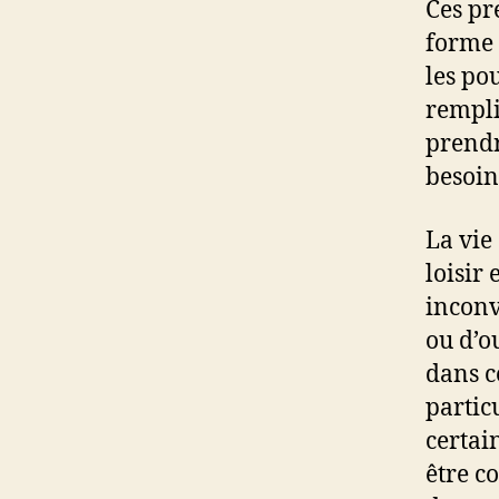
Ces pr
forme 
les po
rempli
prendr
besoin 
La vie 
loisir
inconv
ou d’o
dans c
partic
certai
être co