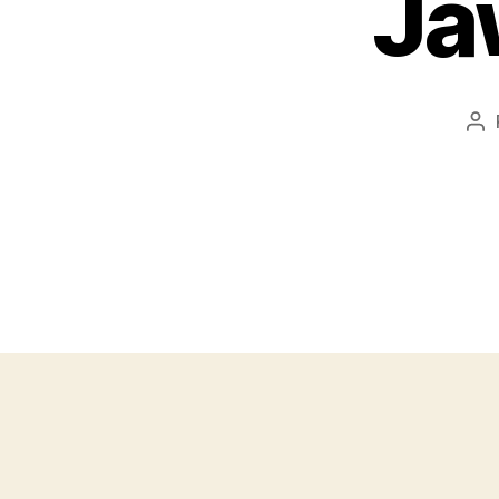
Ja
Au
de
l’a