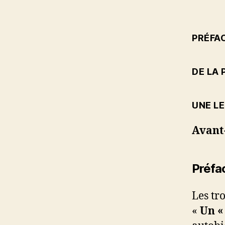
PRÉFAC
DE LA 
UNE L
Avant
Préfac
Les tr
«
Un «