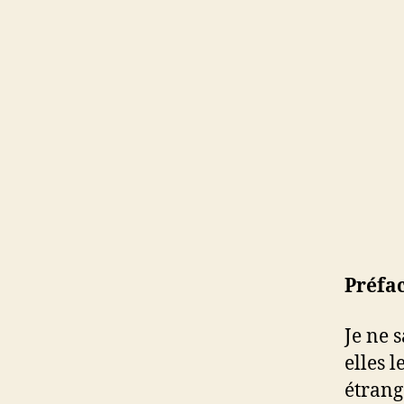
Préfac
Je ne s
elles l
étrangè