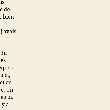
us
ée de
e bien
j’avais
 du
les
hèques
u et,
et en
re. Un
pas pu
 y a