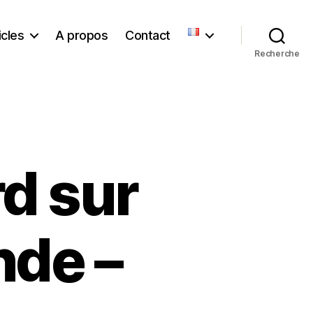
icles
A propos
Contact
Recherche
d sur
nde –