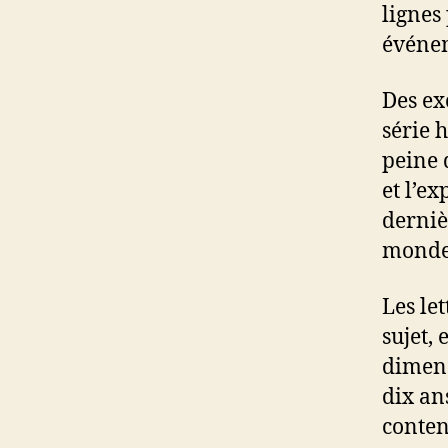
lignes
événe
Des ex
série h
peine 
et l’ex
dernièr
monde 
Les let
sujet, 
dimensi
dix ans
conten