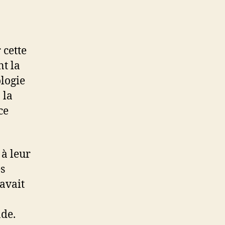
 cette
nt la
ologie
 la
ce
 à leur
es
 avait
nde.