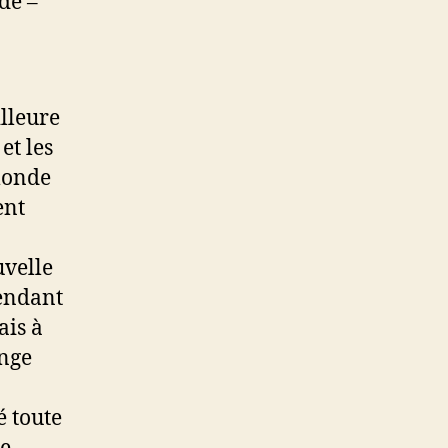
de –
illeure
et les
monde
ent
uvelle
pendant
ais à
onge
é toute