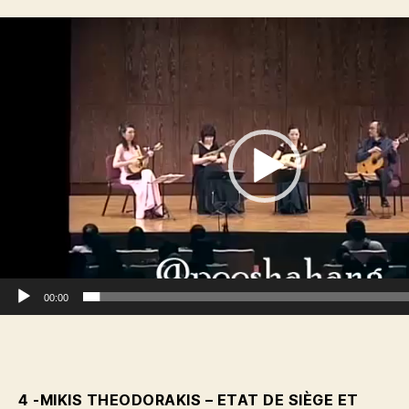
L
e
c
t
e
u
r
v
i
d
é
o
00:00
4 -MIKIS THEODORAKIS – ETAT DE SIÈGE ET