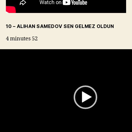
10 – ALIHAN SAMEDOV SEN GELMEZ OLDUN
4 minutes 52
L
e
c
t
e
u
r
v
i
d