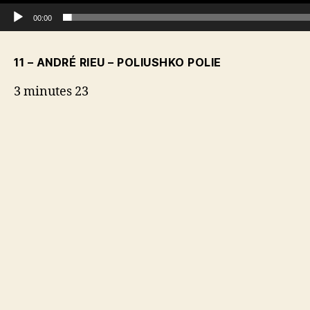
é
o
00:00
11 – ANDRÉ RIEU – POLIUSHKO POLIE
3 minutes 23