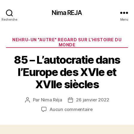
Nima REJA
Recherche
Menu
Catégories
NEHRU-UN "AUTRE" REGARD SUR L'HISTOIRE DU
MONDE
85 – L’autocratie dans
l’Europe des XVIe et
XVIIe siècles
Par
Nima Réja
26 janvier 2022
Auteur
Date
de
de
sur
Aucun commentaire
l’article
l’article
85
–
L’autocratie