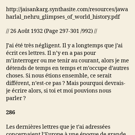
dans
l’Europe
http://jaisankarg.synthasite.com/resources/jawa
des
harlal_nehru_glimpses_of_world_history.pdf
XVIe
et
// 26 Août 1932 (Page 297-301 /992) //
XVIIe
siècles
J’ai été très négligent. Il y a longtemps que j’ai
écrit ces lettres. Il n’y en a pas pour
m’interroger ou me tenir au courant, alors je me
détends de temps en temps et m’occupe d’autres
choses. Si nous étions ensemble, ce serait
différent, n’est-ce pas ? Mais pourquoi devrais-
je écrire alors, si toi et moi pouvions nous
parler ?
286
Les dernières lettres que je t’ai adressées
concernaient l’Europe à une époque de grande