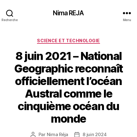
Nima REJA
Recherche
Menu
Catégories
SCIENCE ET TECHNOLOGIE
8 juin 2021 – National
Geographic reconnaît
officiellement l’océan
Austral comme le
cinquième océan du
monde
Par
Nima Réja
8 juin 2024
Auteur
Date