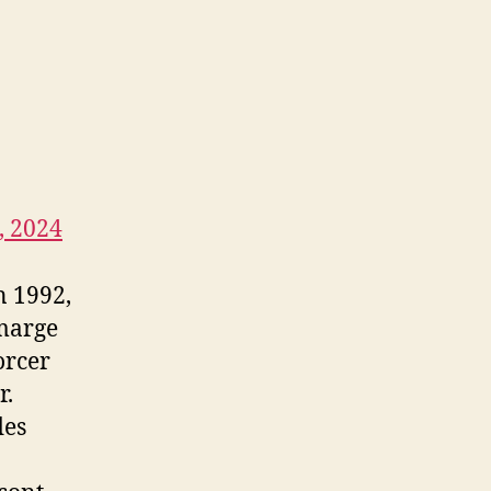
, 2024
n 1992,
 marge
orcer
r.