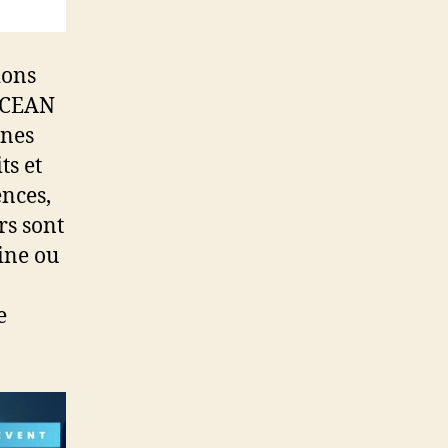
ions
OCEAN
ines
ts et
ences,
rs sont
ine ou
e