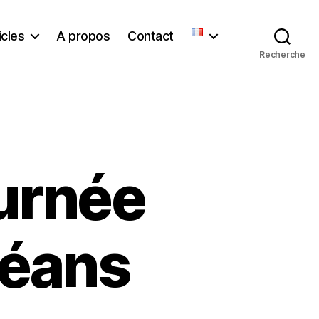
icles
A propos
Contact
Recherche
urnée
céans