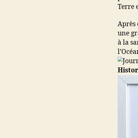
Terre 
Après 
une gr
à la s
l’Océa
Histo