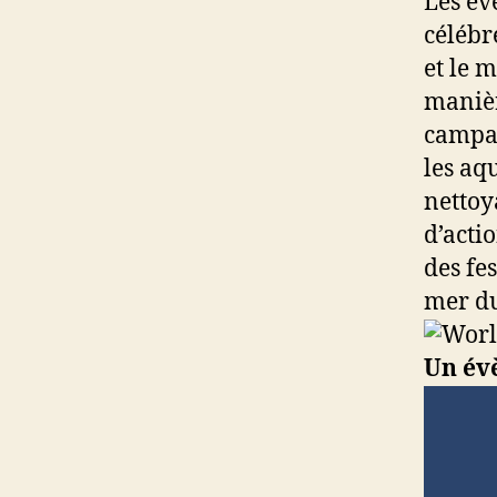
Les év
célébr
et le 
manièr
campag
les aq
nettoy
d’acti
des fe
mer du
Un év