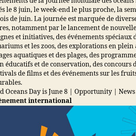
énements de la Journée mondiale des océans 
és le 8 juin, le week-end le plus proche, la se
mois de juin. La journée est marquée de divers
es, notamment par le lancement de nouvell
nes et initiatives, des événements spéciaux 
uariums et les zoos, des explorations en plein a
ages aquatiques et des plages, des programm
on éducatifs et de conservation, des concours d
stivals de films et des événements sur les fruit
rables.
ènement international