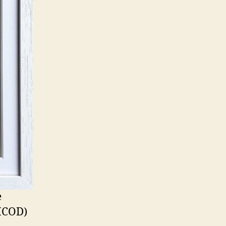
e
(ICOD)