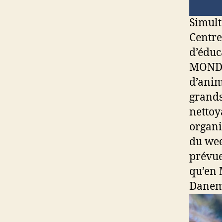
Simult
Centre
d’édu
MONDIA
d’anima
grands
nettoy
organi
du wee
prévue
qu’en 
Danem