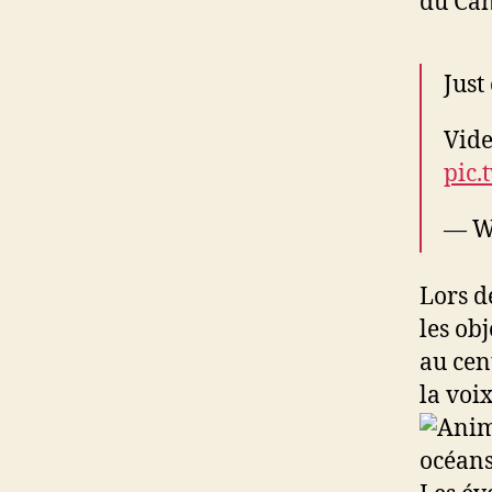
du Can
Just 
Vid
pic.
— W
Lors d
les ob
au cen
la voi