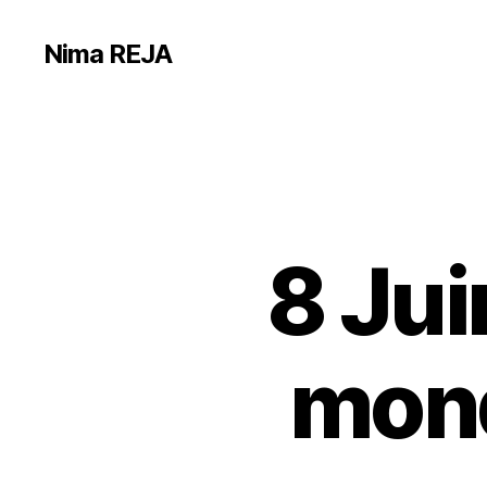
Nima REJA
8 Ju
mond