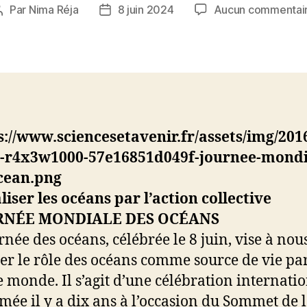
Par
Nima Réja
8 juin 2024
Aucun commentai
Auteur
Date
de
de
l’article
l’article
liser les océans par l’action collective
rnée des océans, célébrée le 8 juin, vise à nou
er le rôle des océans comme source de vie pa
e monde. Il s’agit d’une célébration internati
mée il y a dix ans à l’occasion du Sommet de 