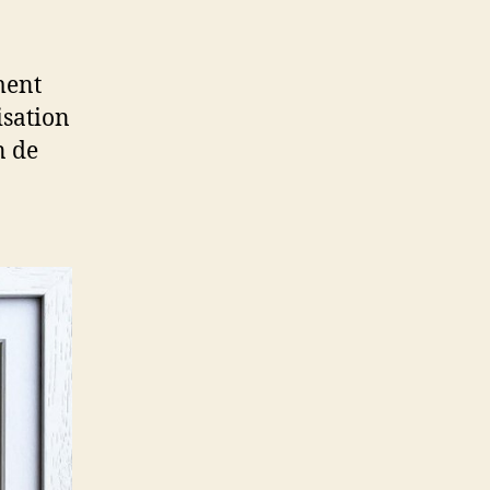
ment
isation
n de