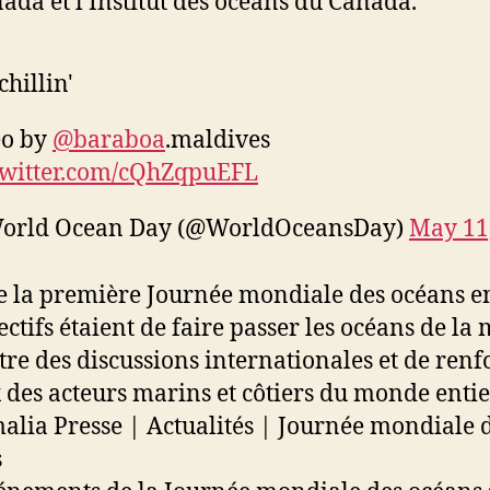
ada et l’Institut des océans du Canada.
chillin'
eo by
@baraboa
.maldives
twitter.com/cQhZqpuEFL
orld Ocean Day (@WorldOceansDay)
May 11
e la première Journée mondiale des océans e
jectifs étaient de faire passer les océans de la
tre des discussions internationales et de renf
x des acteurs marins et côtiers du monde entie