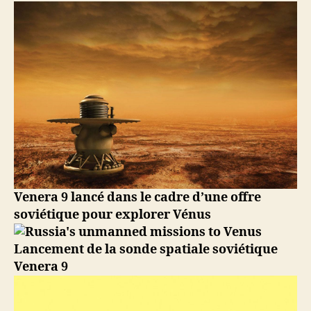
L’URSS
lance
Venera
9
pour
l’atterrissage
sur
Vénus
Venera 9 lancé dans le cadre d’une offre
soviétique pour explorer Vénus
Lancement de la sonde spatiale soviétique
Venera 9