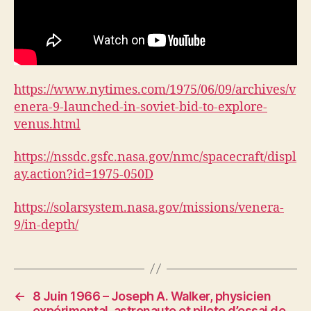
https://www.nytimes.com/1975/06/09/archives/v
enera-9-launched-in-soviet-bid-to-explore-
venus.html
https://nssdc.gsfc.nasa.gov/nmc/spacecraft/displ
ay.action?id=1975-050D
https://solarsystem.nasa.gov/missions/venera-
9/in-depth/
←
8 Juin 1966 – Joseph A. Walker, physicien
expérimental, astronaute et pilote d’essai de