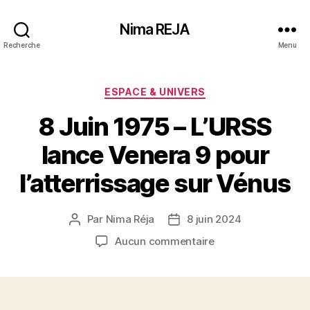
Nima REJA
Recherche
Menu
Catégories
ESPACE & UNIVERS
8 Juin 1975 – L’URSS
lance Venera 9 pour
l’atterrissage sur Vénus
Par
Nima Réja
8 juin 2024
Auteur
Date
de
de
sur
Aucun commentaire
l’article
l’article
8
Juin
1975
–