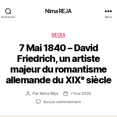
Nima REJA
Recherche
Menu
Catégories
DÉCÈS
7 Mai 1840 – David
Friedrich, un artiste
majeur du romantisme
allemande du XIXᵉ siècle
Par
Nima Réja
7 mai 2024
Auteur
Date
de
de
sur
Aucun commentaire
l’article
l’article
7
Mai