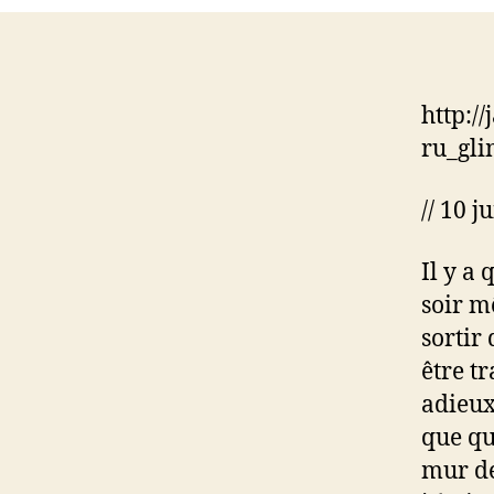
http:/
ru_gli
// 10 j
Il y a 
soir m
sortir
être t
adieux
que qu
mur de