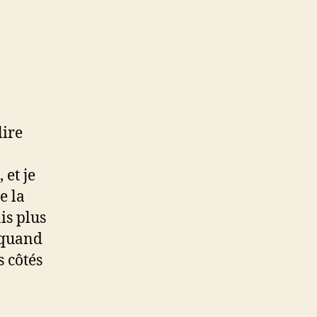
lire
 et je
e la
ais plus
e quand
s côtés