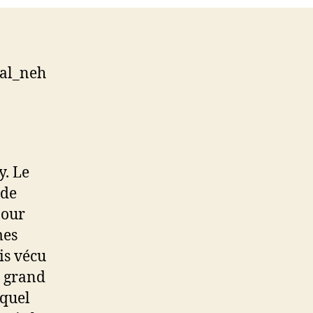
Quête
de
l’Homme
lal_neh
y. Le
 de
pour
mes
is vécu
u grand
uquel