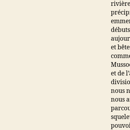
rivière
précip
emmene
débuts
aujour
et bêt
commen
Mussoo
et de l
divisi
nous n
nous a
parcour
squele
pouvoi