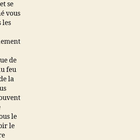
et se
mé vous
 les
inement
que de
du feu
 de la
lus
souvent
e
ous le
ir le
re