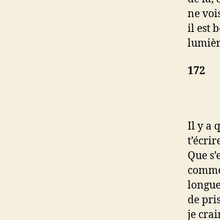
ne voi
il est 
lumièr
172
Il y a 
t’écrir
Que s’e
commen
longue
de pris
je cra