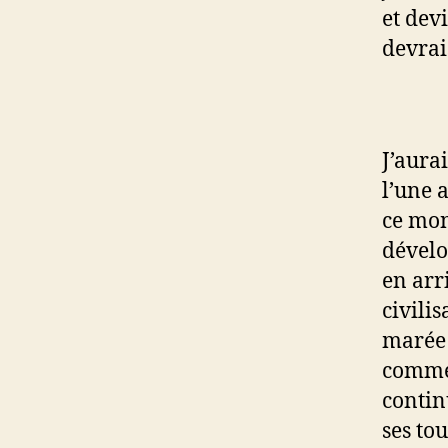
et dev
devrais
J’aura
l’une 
ce mon
dévelo
en arr
civili
marée 
commen
contin
ses tou