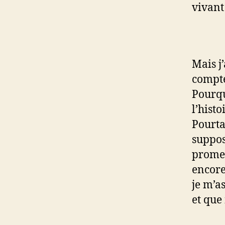
vivant 
Mais j’
compte
Pourquo
l’hist
Pourtan
suppos
promess
encore
je m’a
et que