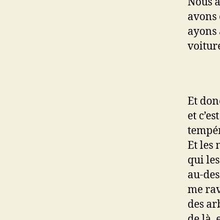
Nous a
avons 
ayons 
voitur
Et donc
et c’es
tempér
Et les
qui le
au-des
me rav
des ar
de là,