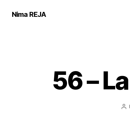
Nima REJA
56 – L
Au
de
l’a