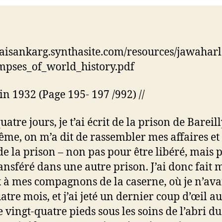
/jaisankarg.synthasite.com/resources/jawahar
mpses_of_world_history.pdf
uin 1932 (Page 195- 197 /992) //
quatre jours, je t’ai écrit de la prison de Bareill
ême, on m’a dit de rassembler mes affaires et
 de la prison – non pas pour être libéré, mais 
ransféré dans une autre prison. J’ai donc fait 
 à mes compagnons de la caserne, où je n’ava
atre mois, et j’ai jeté un dernier coup d’œil a
 vingt-quatre pieds sous les soins de l’abri d