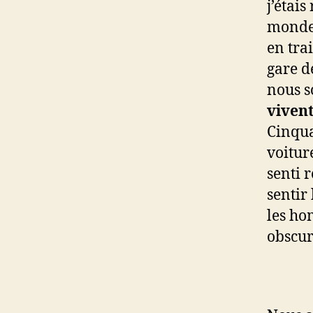
j’étais
monde 
en tra
gare d
nous 
vivent
Cinqua
voitur
senti 
sentir 
les ho
obscur