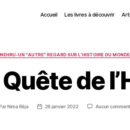
Accueil
Les livres à découvrir
Art
Catégories
NEHRU-UN "AUTRE" REGARD SUR L'HISTOIRE DU MONDE
a Quête de 
Par
Nima Réja
26 janvier 2022
Aucun comment
teur
Date
de
rticle
l’article