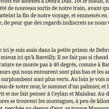
vons été amenés à Dehra Dun. Tôt le matin, 
été de nouveau sortis de notre train, avant q
atteint la fin de notre voyage, et emmenés en
e, de peur que des regards indiscrets ne nous 
 ici je suis assis dans la petite prison de Deh
t mieux ici qu’à Bareilly. Il ne fait pas si chaud 
ature ne monte pas à 40 degrés, comme à Bar
 murs qui nous entourent sont plus bas et les a
s surplombent sont plus verts. Au loin je vois
sus de notre mur, le sommet d’un palmier, et 
it et me fait penser à Ceylan et Malabar. Au-
bres se trouvent les montagnes, à peu de kilo
 et, perchée au-dessus d’eux, se trouve Mussoori