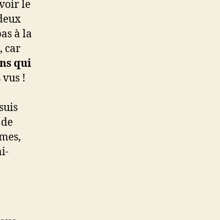
voir le
deux
as à la
, car
ns qui
 vus !
suis
 de
ômes,
i-