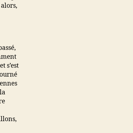
alors,
passé,
omment
t s’est
tourné
iennes
la
re
llons,