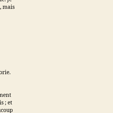
, mais
orie.
ement
s ; et
aucoup