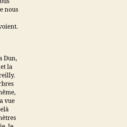
nous
ue nous
voient.
ra Dun,
et la
eilly.
rbres
 même,
la vue
delà
mètres
e. Je