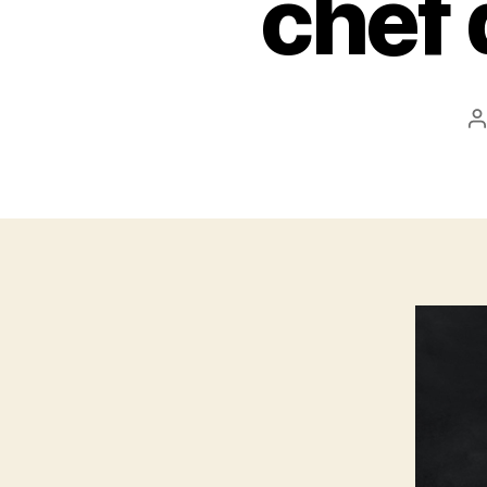
chef 
A
d
l