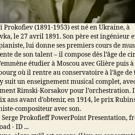
ï Prokofiev (1891-1953) est né en Ukraine, à
vka, le 27 avril 1891. Son père est ingénieur e
pianiste, lui donne ses premiers cours de mus
ente de son talent – il compose dès l’âge de c
 l’emmène étudier à Moscou avec Glière puis à 
bourg où il rentre au conservatoire à l’âge de 
l y suit un enseignement musical complet, ave
ent Rimski-Korsakov pour l’orchestration. I
dix ans avant d’obtenir, en 1914, le prix Rubin
niste-compositeur avec son.