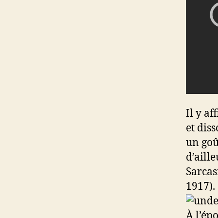
Il y a
et dis
un goût
d’aill
Sarcas
1
À l’ép