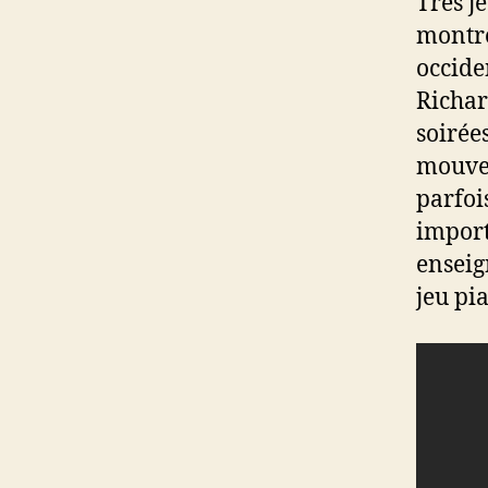
Très je
montre
occide
Richar
soirée
mouvem
parfoi
import
enseig
jeu pi