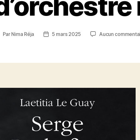
d’orchestre
Par
Nima Réja
5 mars 2025
Aucun commenta
uteur
Date
e
de
’article
l’article