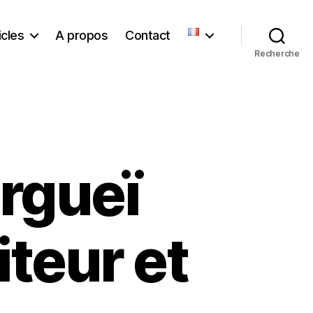
icles
A propos
Contact
Recherche
rgueï
teur et