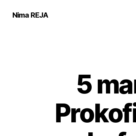
Nima REJA
5 ma
Prokof