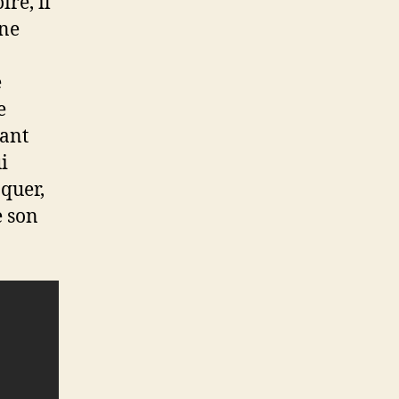
ire, il
ine
e
e
ant
i
oquer,
e son