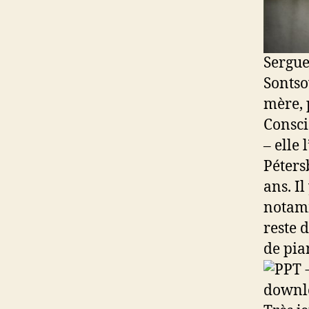
Sergue
Sontso
mère, 
Consci
– elle
Péters
ans. I
notamm
reste 
de pia