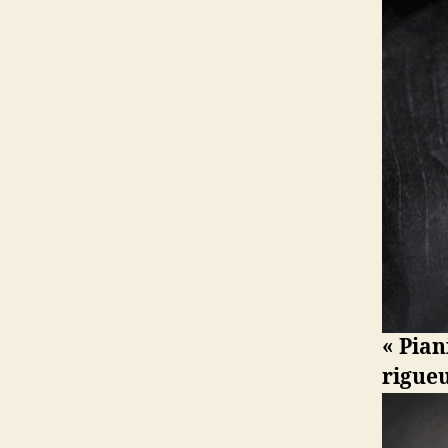
« Pian
rigueu