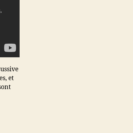
cussive
s, et
sont