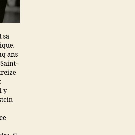
t sa
ique.
inq ans
Saint-
treize
c
l y
stein