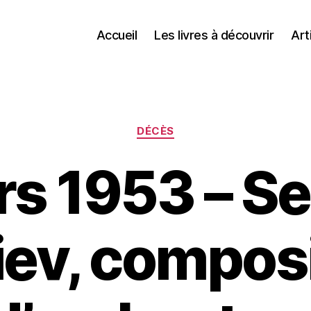
Accueil
Les livres à découvrir
Art
Catégories
DÉCÈS
rs 1953 – Se
iev, composi