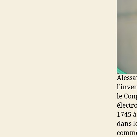
Alessa
l’inve
le Con
électr
1745 à
dans l
commen