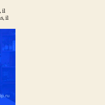
 il
s, il