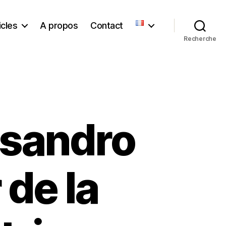
icles
A propos
Contact
Recherche
ssandro
 de la