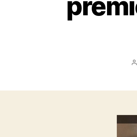
premiè
A
d
l