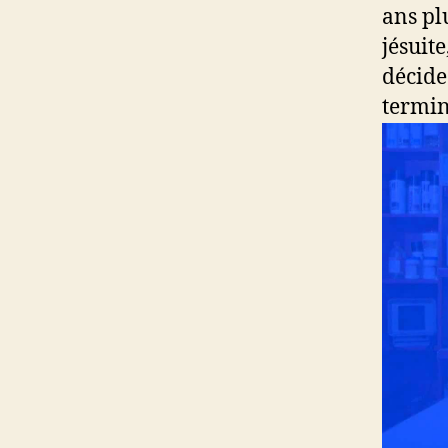
ans pl
jésuite
décide 
termin