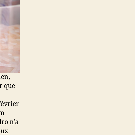
ien,
ur que
février
om
dro n’a
eux