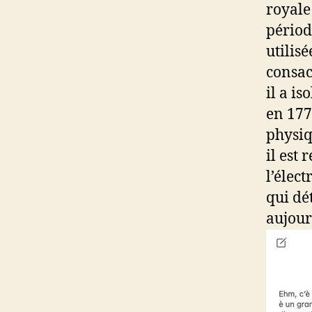
royale
périod
utilisé
consac
il a i
en 177
physiq
il est
l’élec
qui dé
aujour