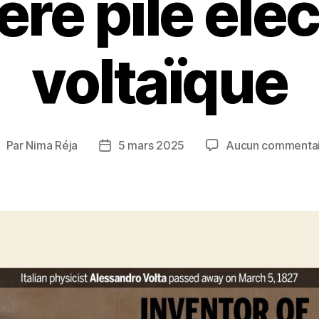
re pile éle
voltaïque
Par
Nima Réja
5 mars 2025
Aucun commenta
uteur
Date
e
de
’article
l’article