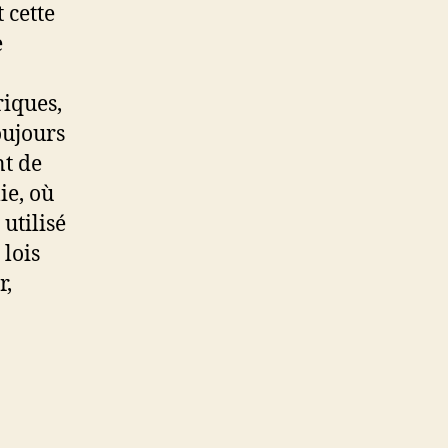
 cette
e
riques,
oujours
nt de
ie, où
utilisé
lois
r,