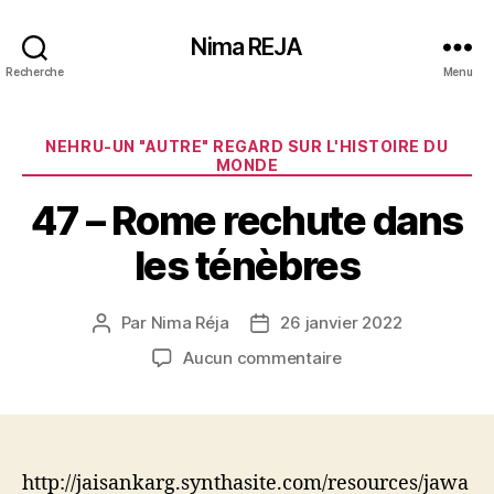
Nima REJA
Recherche
Menu
Catégories
NEHRU-UN "AUTRE" REGARD SUR L'HISTOIRE DU
MONDE
47 – Rome rechute dans
les ténèbres
Par
Nima Réja
26 janvier 2022
Auteur
Date
de
de
sur
Aucun commentaire
l’article
l’article
47
–
Rome
rechute
dans
http://jaisankarg.synthasite.com/resources/jawa